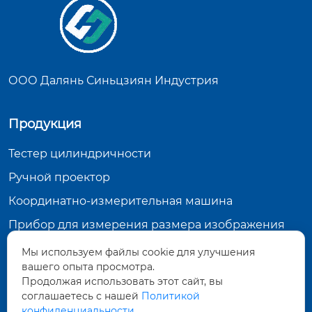
ООО Далянь Синьцзиян Индустрия
Продукция
Тестер цилиндричности
Ручной проектор
Координатно-измерительная машина
Прибор для измерения размера изображения
Мы используем файлы cookie для улучшения
Контактная информация
вашего опыта просмотра.
Продолжая использовать этот сайт, вы
15, улица Чжэньпэн Чжун-2, Даляньская зона
экономического и технического развития,
соглашаетесь с нашей
Политикой
провинция Ляонин
конфиденциальности.