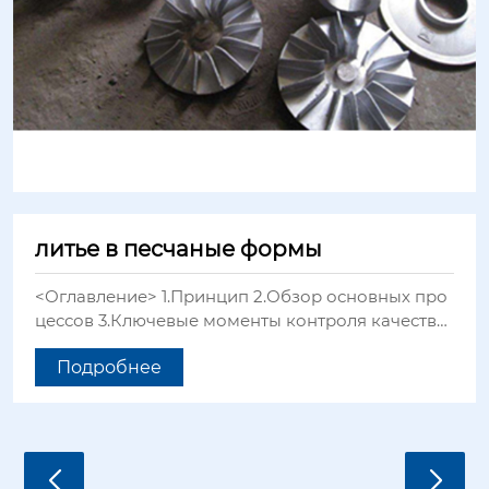
литье в песчаные формы
<Оглавление> 1.Принцип 2.Обзор основных про
цессов 3.Ключевые моменты контроля качества
1 Принцип литья в песчаные формы : Литье в пе
Подробнее
счаные формы — это метод литья, при котором
отливки изготавливаются в песчаных формах. С
помощью литья в песчаные формы можно получ
ать отливки из стали, чугуна и большинства цвет
ных сплавов. Благодаря низкой стоимости и дос
тупности формовочных материалов, а также про