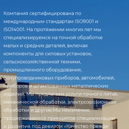
Компания сертифицирована по
международным стандартам ISO9001 и
ISO14001. На протяжении многих лет мы
специализируемся на точной обработке
малых и средних деталей, включая
компоненты для силовых установок,
сельскохозяйственной техники,
промышленного оборудования,
полупроводниковых приборов, автомобилей,
приборов и штампованных металлических
изделий. Мы предлагаем услуги точного литья,
механической обработки, электроэрозионной
обработки и другие.Мы неизменно
придерживаемся принципов специализации
и развития под девизом «Качество прежде