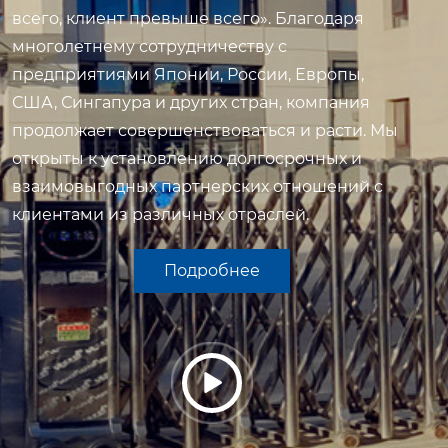
всего, клиент превыше всего». Благодаря
многолетнему сотрудничеству с
предприятиями Японии, России, Европы,
США, Сингапура и других стран, компания
продолжает совершенствоваться и расти. Мы
открыты к установлению долгосрочных и
взаимовыгодных партнерских отношений с
клиентами из различных отраслей.
Подробнее
