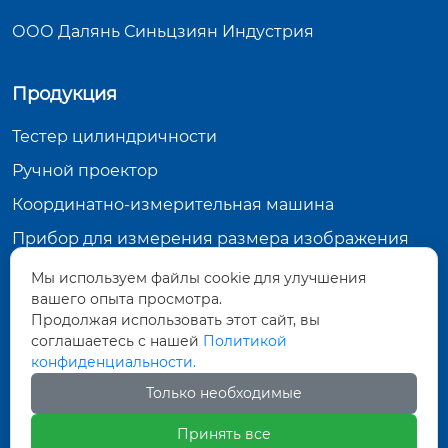
ООО Далянь Синьцзиян Индустрия
Продукция
Тестер цилиндричности
Ручной проектор
Координатно-измерительная машина
Прибор для измерения размера изображения
Мы используем файлы cookie для улучшения
Контактная информация
вашего опыта просмотра.
Продолжая использовать этот сайт, вы
15, улица Чжэньпэн Чжун-2, Даляньская зона
экономического и технического развития,
соглашаетесь с нашей
Политикой
провинция Ляонин
конфиденциальности.
int_business@jiangyoujixie.net
Только необходимые
+86-411-87570079
Принять все