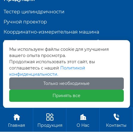
Г...
Тестер цилиндричности
Ручной проектор
Координатно-измерительная машина
Прибор для измерения размера изображения
Мы используем файлы cookie для улучшения
Контактная информация
вашего опыта просмотра.
Продолжая использовать этот сайт, вы
15, улица Чжэньпэн Чжун-2, Даляньская зона
соглашаетесь с нашей
Политикой
экономического и технического развития,
конфиденциальности.
провинция Ляонин
int_business@jiangyoujixie.net
Только необходимые
+86-411-87570079
Принять все
Авторское право©ООО Далянь Синьцзиян




Индустрия
Главная
Продукция
О Hас
Контакты