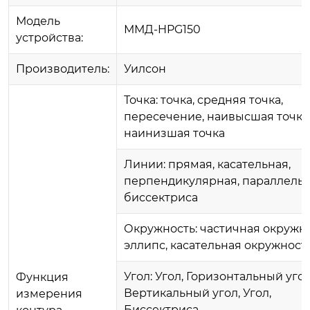
Модель
ММД-HPG150
устройства:
Производитель:
Уилсон
Точка: точка, средняя точка,
пересечение, наивысшая точка
наинизшая точка
Линии: прямая, касательная,
перпендикулярная, параллельн
биссектриса
Окружность: частичная окружно
эллипс, касательная окружност
Угол: Угол, Горизонтальный угол
Функция
Вертикальный угол, Угол,
измерения
Биссектриса