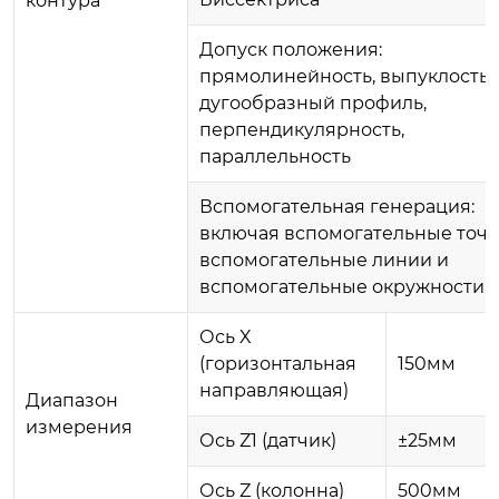
контура
Допуск положения:
прямолинейность, выпуклость,
дугообразный профиль,
перпендикулярность,
параллельность
Вспомогательная генерация:
включая вспомогательные точк
вспомогательные линии и
вспомогательные окружности
Ось X
(горизонтальная
150мм
направляющая)
Диапазон
измерения
Ось Z1 (датчик)
±25мм
Ось Z (колонна)
500мм