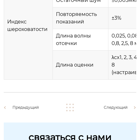
Остаточный шум
≤0,005мкм
Повторяемость
±3%
Индекс
показаний
шероховатости
Длина волны
0,025, 0,08,
отсечки
0,8, 2,5, 8 
λcx1, 2, 3, 4, 
Длина оценки
8
(настраив
Предыдущий
Следующий
связаться с нами