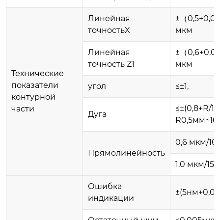
Линейная
±（0,5+0,0
точностьX
мкм
Линейная
±（0,6+0,0
точность Z1
мкм
Технические
показатели
угол
≤±1
,
контурной
≤±(0,8+R/1
части
Дуга
R0,5мм~1
0,6 мкм/10
Прямолинейность
1,0 мкм/15
Ошибка
±(5нм+0,05
индикации