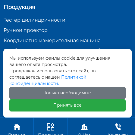
Продукция
Тестер цилиндричности
Ручной проектор
Координатно-измерительная машина
Прибор для измерения размера изображения
Мы используем файлы cookie для улучшения
Контактная информация
вашего опыта просмотра.
Продолжая использовать этот сайт, вы
15, улица Чжэньпэн Чжун-2, Даляньская зона
соглашаетесь с нашей
Политикой
экономического и технического развития,
конфиденциальности.
провинция Ляонин
int_business@jiangyoujixie.net
Только необходимые
+86-411-87570079
Принять все
Авторское право©ООО Далянь Синьцзиян




Индустрия