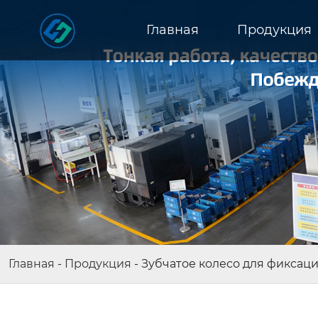
Главная
Продукция
Главная
-
Продукция
-
Зубчатое колесо для фиксац