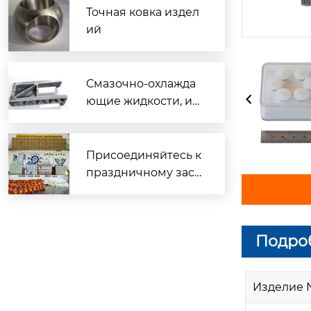
Точная ковка издел
ий
Смазочно-охлажда
ющие жидкости, ис
пользуемые для об
работки различных
материалов
Присоединяйтесь к
праздничному заст
олью и вместе встр
етим Весенний фес
тиваль.
Подроб
Изделие