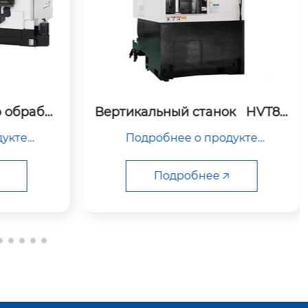
к   HVT80
Теплоотводящее основание
укте

Подробнее о продукте

Подробнее 🡥
а

Изделие №
