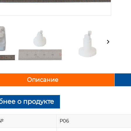
Описание
нее о продукте
 №
P06