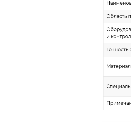
Наимено
Область 
Оборудов
и контро
Точность 
Материал
Специаль
Примеча