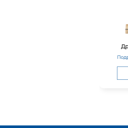
Дробильный нож
Bертика
Подробнее о продукте

Подр
Подробнее 🡥
Изделие №

И