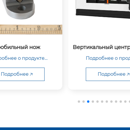
льный центр обработ
Вертикальный стано
ки VTC-200B
0
обнее о продукте

Подробнее о прод
Подробнее 🡥
Подробнее 🡥
мя устройства

Имя устройств