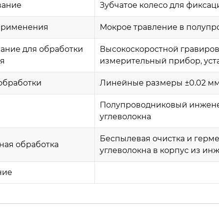
вание
Зубчатое колесо для фикса
применения
Мокрое травление в полупр
ание для обработки
Высокоскоростной гравиров
ля
измерительный прибор, уста
обработки
Линейные размеры ±0.02 мм,
Полупроводниковый инжене
углеволокна
Беспылевая очистка и герме
ная обработка
углеволокна в корпус из ин
ние