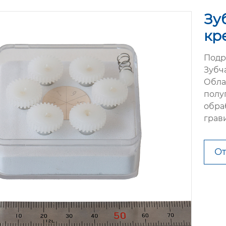
Зу
кр
Подр
Зубч
Обла
полу
обра
грав
От