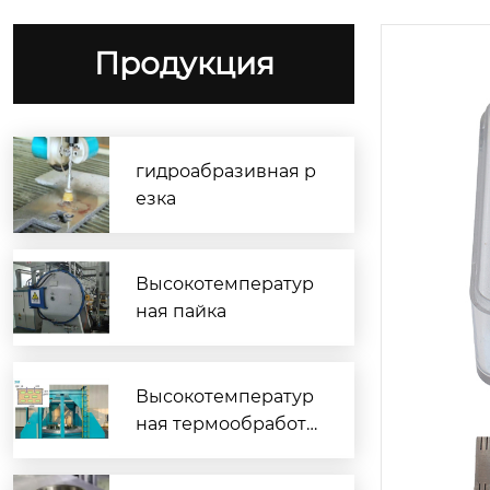
Продукция
гидроабразивная р
езка
Высокотемператур
ная пайка
Высокотемператур
ная термообработк
а