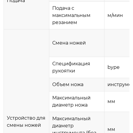
Подача
Подача с
максимальным
м/мин
резанием
Смена ножей
Спецификация
bype
рукоятки
Объем ножа
инструме
Максимальный
мм
диаметр ножа
Устройство для
Максимальный
смены ножей
диаметр
мм
инструмента (без