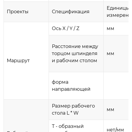
Единицы
Проекты
Спецификация
измерени
Ось X / Y / Z
мм
Расстояние между
торцом шпинделя
мм
Маршрут
и рабочим столом
форма
направляющей
Размер рабочего
мм
стола L * W
Т - образный
нет/мм