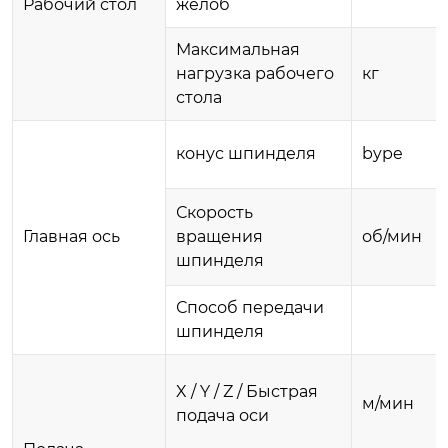
Рабочий стол
желоб
Максимальная
нагрузка рабочего
кг
стола
конус шпинделя
bype
Скорость
Главная ось
вращения
об/мин
шпинделя
Способ передачи
шпинделя
X / Y / Z / Быстрая
м/мин
подача оси