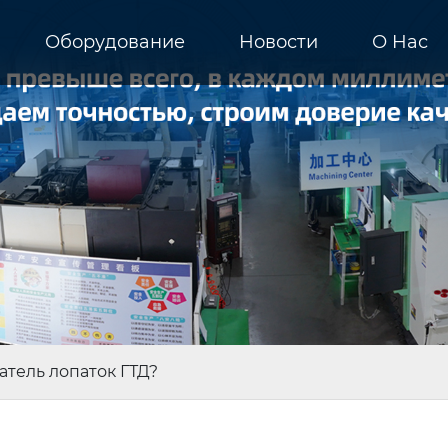
Оборудование
Новости
О Hас
атель лопаток ГТД?