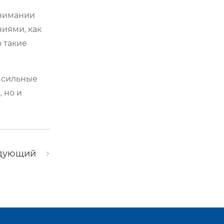
онимании
иями, как
о такие
и сильные
 но и
дующий