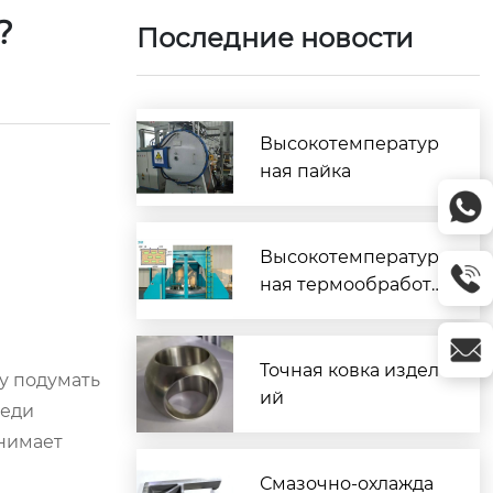
Д?
Последние новости
Высокотемператур
ная пайка
Высокотемператур
ная термообработк
а
Точная ковка издел
зу подумать
ий
реди
анимает
Смазочно-охлажда