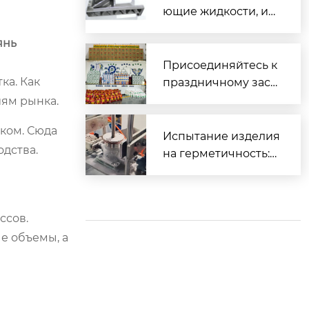
ющие жидкости, ис
пользуемые для об
янь
работки различных
материалов
Присоединяйтесь к
ка. Как
праздничному заст
олью и вместе встр
ям рынка.
етим Весенний фес
ком. Сюда
тиваль.
Испытание изделия
одства.
на герметичность:
Часть 2 (Прецизион
ное литье)
ссов.
е объемы, а