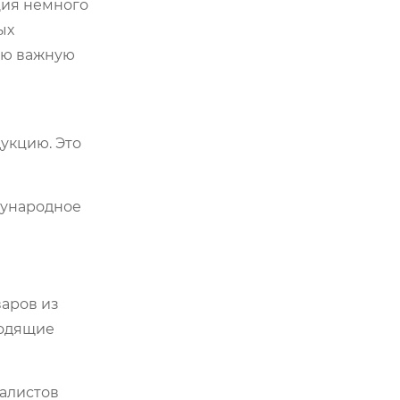
ция немного
ых
вою важную
укцию. Это
дународное
варов из
ходящие
иалистов