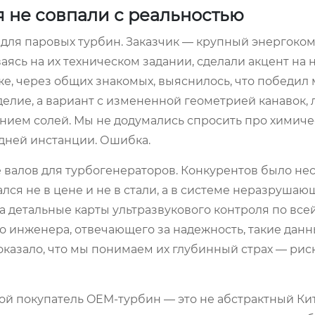
я не совпали с реальностью
 для паровых турбин. Заказчик — крупный энергоко
ясь на их техническом задании, сделали акцент на
е, через общих знакомых, выяснилось, что победил
елие, а вариант с измененной геометрией канавок,
нием солей. Мы не додумались спросить про химиче
ледней инстанции. Ошибка.
е валов для турбогенераторов. Конкурентов было нес
лся не в цене и не в стали, а в системе неразрушаю
а детальные карты ультразвукового контроля по все
го инженера, отвечающего за надежность, такие дан
оказало, что мы понимаем их глубинный страх — риск
ой покупатель OEM-турбин — это не абстрактный Кит