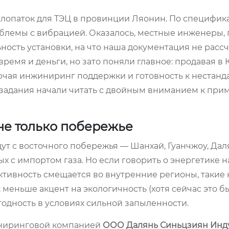
в лопаток для ТЭЦ в провинции Ляонин. По специфик
облемы с вибрацией. Оказалось, местные инженеры, 
ность установки, на что наша документация не расс
ремя и деньги, но зато поняли главное: продавая в К
лючая инжиниринг поддержки и готовность к нестан
хзадания начали читать с двойным вниманием к при
 не только побережье
ут с восточного побережья — Шанхай, Гуанчжоу, Даля
х с импортом газа. Но если говорить о энергетике на
активность смещается во внутренние регионы, такие
 меньше акцент на экологичность (хотя сейчас это б
одность в условиях сильной запыленности.
жиниринговой компанией
ООО Далянь Синьцзиян Инд