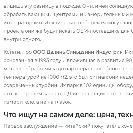
видишь эту разницу в подходе. Они, имея солидну
обрабатывающими центрами и измерительными ма
интеграторами. Их клиенты с побережья могут зап
проекта они же будут искать OEM-поставщика для 
внутри одного.
Кстати, про
ООО Далянь Синьцзиян Индустрия
. И
основанная в 1993 году и вложившая в развитие 9
металлообработчика до партнера, способного вести
температурой на 1000 м2, это был сигнал: они нац
современных турбин. Их парк в 102 единицы обору
но с контролем качества. Для поставщика это знач
измерителе, а не на глазок.
Что ищут на самом деле: цена, тех
Первое заблуждение — китайский покупатель хочет 