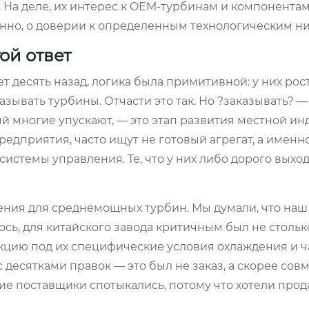
. На деле, их интерес к OEM-турбинам и компонентам
странно, о доверии к определенным технологическим н
ой ответ
т десять назад, логика была примитивной: у них рос
азывать турбины. Отчасти это так. Но ?заказывать? —
й многие упускают, — это этап развития местной ин
едприятия, часто ищут не готовый агрегат, а именн
системы управления. Те, что у них либо дорого выход
ния для среднемощных турбин. Мы думали, что наш
сь, для китайского завода критичным был не стольк
укцию под их специфические условия охлаждения и 
 десятками правок — это был не заказ, а скорее сов
е поставщики спотыкались, потому что хотели прода