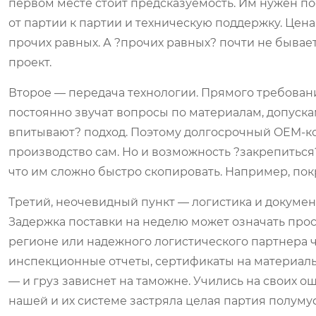
первом месте стоит предсказуемость. Им нужен по
от партии к партии и техническую поддержку. Цен
прочих равных. А ?прочих равных? почти не бывает
проект.
Второе — передача технологии. Прямого требован
постоянно звучат вопросы по материалам, допускам
впитывают? подход. Поэтому долгосрочный OEM-конт
производство сам. Но и возможность ?закрепиться?
что им сложно быстро скопировать. Например, по
Третий, неочевидный пункт — логистика и докумен
Задержка поставки на неделю может означать прос
регионе или надежного логистического партнера ч
инспекционные отчеты, сертификаты на материал
— и груз зависнет на таможне. Учились на своих ош
нашей и их системе застряла целая партия полумуф