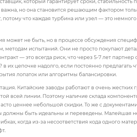
ставщик, который гарантирует сроки, стабильность 
а важна, но она становится решающим фактором толь
, потому что каждая турбина или узел — это немног
ия может не быть, но в процессе обсуждения специ
, методам испытаний. Они не просто покупают детал
ракт — это всегда риск, что через 5-7 лет партнер 
 в их цепочке надолго, если постоянно предлагать чт
крытия лопаток или алгоритмы балансировки.
тация. Китайские заводы работают в очень жестких г
той всей линии. Поэтому наличие склада компонент
асто ценнее небольшой скидки. То же с документами
ы должны быть идеальны и переведены. Малейшая н
ибках, когда из-за несоответствия кода одного матер
т.