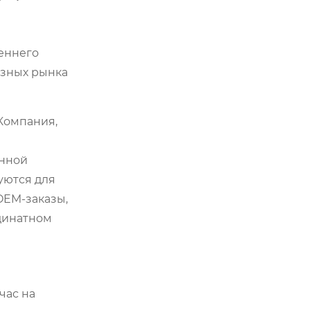
реннего
азных рынка
Компания,
янной
уются для
OEM-заказы,
рдинатном
час на