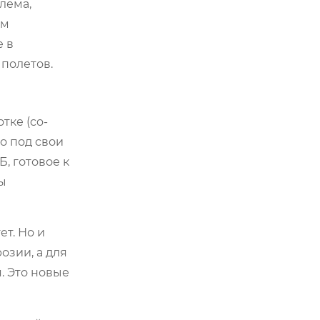
лема,
ым
е в
 полетов.
тке (co-
о под свои
, готовое к
ны
т. Но и
озии, а для
. Это новые