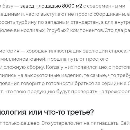
ю базу —
завод площадью 8000 м2
с современными
шинами, часто выступают не просто сборщиками, а
росить турбину по западным стандартам, а для внут
более выносливых, ?грубых? компонентов. Это два р
х история — хорошая иллюстрация эволюции спроса. 
0 миллионов юаней, прошла путь от простого
 сложную сборку. Когда у них появился цех с посто
елились на высокоточные изделия, те самые, что треб
дования говорит о готовности браться за серийные 
ит, что твою продукцию будут проверять на трехкоо
нология или что-то третье?
только дешево. Это устарело лет на пятнадцать. Сей