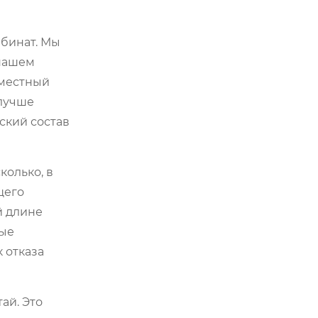
мбинат. Мы
 нашем
 местный
 лучше
ский состав
колько, в
щего
й длине
ные
 отказа
ай. Это