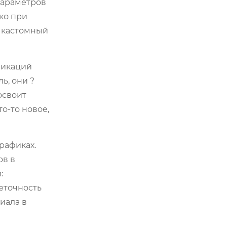
параметров
ко при
о кастомный
фикаций
ь, они ?
освоит
о-то новое,
рафиках.
ов в
:
еточность
иала в