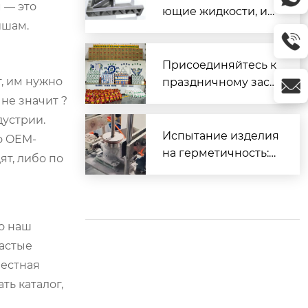
 — это
ющие жидкости, ис
ишам.
пользуемые для об
работки различных
материалов
Присоединяйтесь к
т, им нужно
праздничному заст
олью и вместе встр
 не значит ?
етим Весенний фес
дустрии.
тиваль.
Испытание изделия
о OEM-
на герметичность:
ят, либо по
Часть 2 (Прецизион
ное литье)
о наш
частые
местная
ть каталог,