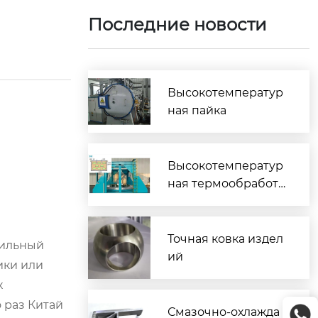
Последние новости
Высокотемператур
ная пайка
Высокотемператур
ная термообработк
а
Точная ковка издел
авильный
ий
ики или
х
 раз Китай
Смазочно-охлажда