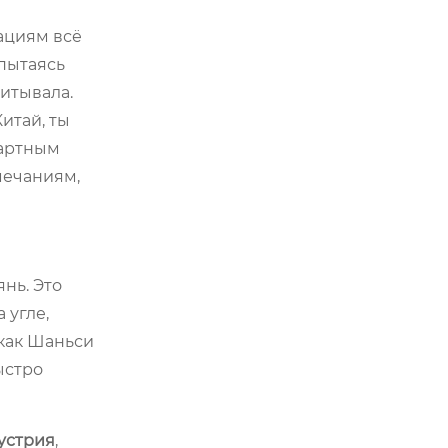
ациям всё
пытаясь
читывала.
итай, ты
дартным
мечаниям,
нь. Это
 угле,
 как Шаньси
ыстро
устрия
,