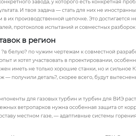
онкретного завода, у которого есть конкретная проб
льтата. И твоя задача — стать для них не иностранн
в их производственной цепочке. Это достигается н
талей, протоколов испытаний и совместных разборок
тавок в регион
 ?в белую? по чужим чертежам к совместной разрабо
опыт и хотят участвовать в проектировании, особенн
жен иметь не только хорошие станки, но и сильное КБ
еж — получили деталь?, скорее всего, будут вытесне
мпоненты для газовых турбин и турбин для ВИЭ расте
ежных ветропарков нужна особенная защита от корр
оставу местном газе, — адаптивные системы горения