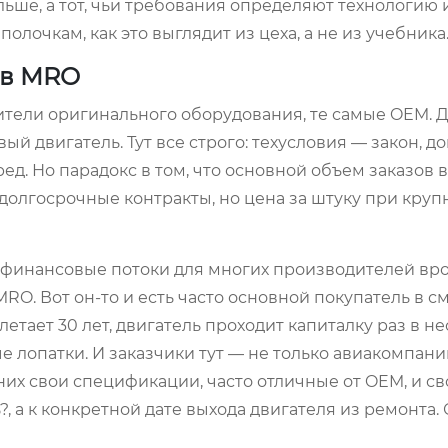
ольше, а тот, чьи требования определяют технологию 
олочкам, как это выглядит из цеха, а не из учебника
ив MRO
тели оригинального оборудования, те самые OEM. 
й двигатель. Тут все строго: техусловия — закон, д
ед. Но парадокс в том, что основной объем заказов
 долгосрочные контракты, но цена за штуку при круп
е финансовые потоки для многих производителей вр
RO. Вот он-то и есть часто основной покупатель в с
етает 30 лет, двигатель проходит капиталку раз в не
лопатки. И заказчики тут — не только авиакомпании
их свои спецификации, часто отличные от OEM, и св
?, а к конкретной дате выхода двигателя из ремонта.