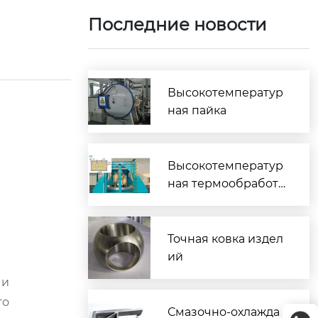
Последние новости
Высокотемператур
ная пайка
Высокотемператур
ная термообработк
а
Точная ковка издел
ий
 и
то
Смазочно-охлажда