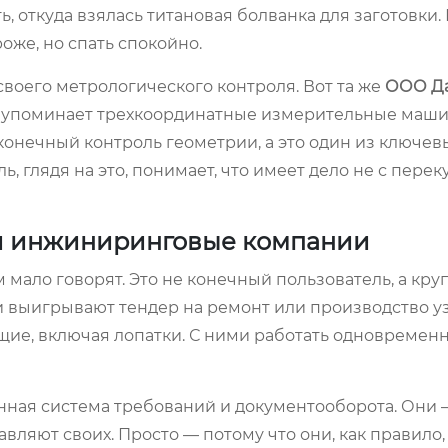
ть, откуда взялась титановая болванка для заготовки
оже, но спать спокойно.
своего метрологического контроля. Вот та же
ООО Д
я упоминает трехкоординатные измерительные маши
конечный контроль геометрии, а это один из ключев
, глядя на это, понимает, что имеет дело не с перек
 и инжиниринговые компании
м мало говорят. Это не конечный пользователь, а кр
 выигрывают тендер на ремонт или производство у
ие, включая лопатки. С ними работать одновременн
ренная система требований и документооборота. Они
авляют своих. Просто — потому что они, как правило,