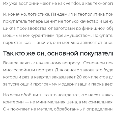
Их уже воспринимают не как vendor, а как технолог
И, конечно, логистика. Пандемия и геополитика п
покупатель теперь ценит не только качество и цен
цикла производства, от заготовки до финишной обра
мощным конкурентным преимуществом. Покупатель 
парк станков — значит, они меньше зависят от внеш
Так кто же он, основной покупател
Возвращаясь к начальному вопросу… Основной поку
многослойный портрет. Для одного завода это буд
который раз в квартал заказывает 20 комплектов 
запускающий программу модернизации парка верт
Но если обобщить, то это всегда тот, кто несет мак
критерий — не минимальная цена, а максимальная 
Он покупает не металл, обработанный определенн