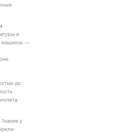
инные
н
ратуры и
е машины, —
оне.
остью до
ость.
молета,
 ?какие у
теряли