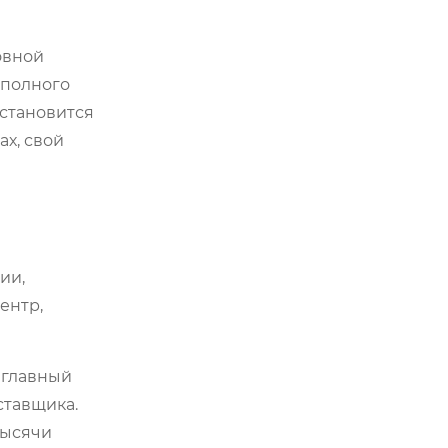
овной
 полного
 становится
х, свой
ии,
ентр,
о главный
ставщика.
тысячи