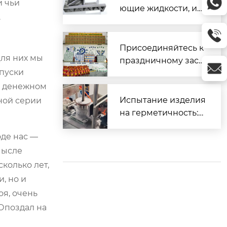
и чьи
ющие жидкости, ис
.
пользуемые для об
работки различных
материалов
Присоединяйтесь к
Для них мы
праздничному заст
опуски
олью и вместе встр
етим Весенний фес
 в денежном
тиваль.
Испытание изделия
ной серии
на герметичность:
Часть 2 (Прецизион
оде нас —
ное литье)
мысле
сколько лет,
, но и
оя, очень
 Опоздал на