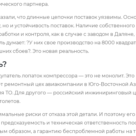
ического партнера.
оказали, что длинные цепочки поставок уязвимы. Осн
у, но и устойчивость поставок. Наличие собственного
ботки и контроля, как в случае с заводом в Даляне,
думает: ?У них свое производство на 8000 квадрата
них сбоев?. Это новая реальность.
ь?
патель лопаток компрессора — это не монолит. Это
ет ремонтный цех авиакомпании в Юго-Восточной Аз
для ТО. Для другого — российский инжиниринговый ц
олетов.
симальные риски от отказа этой детали. И поэтому ег
предсказуемость и техническая ответственность по
ым образом, а гарантию беспроблемной работы на 