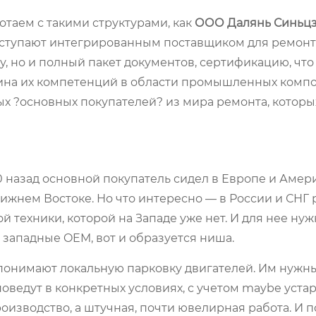
таем с такими структурами, как
ООО Далянь Синьц
 выступают интегрированным поставщиком для ремон
у, но и полный пакет документов, сертификацию, чт
рина их компетенций в области промышленных компо
ых ?основных покупателей? из мира ремонта, которы
10 назад основной покупатель сидел в Европе и Амер
Ближнем Востоке. Но что интересно — в России и СНГ
й техники, которой на Западе уже нет. И для нее нуж
западные OEM, вот и образуется ниша.
 понимают локальную парковку двигателей. Им нужны
поведут в конкретных условиях, с учетом maybe уста
оизводство, а штучная, почти ювелирная работа. И 