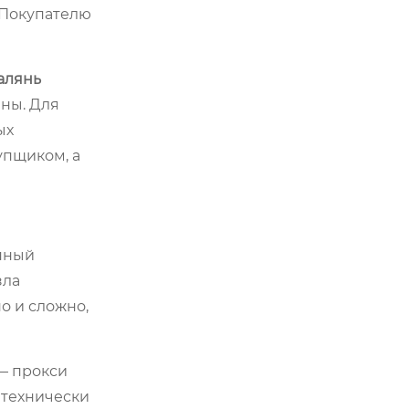
. Покупателю
алянь
ны. Для
ых
упщиком, а
упный
зла
о и сложно,
 — прокси
 технически