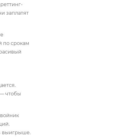
фреттинг-
ни заплатят
те
й по срокам
красивый
ается.
 — чтобы
двойник
ций.
 в выигрыше.