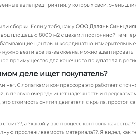
венные авиапредприятия, у которых свои, очень дл
ли сборки. Если у тебя, как у
ООО Далянь Синьцзия
завод площадью 8000 м2 с цехами постоянной темпе
рабатывающие центры и координатно-измерительны
 нужно везти все из-за океана, можно адаптировать
ное преимущество для конечного покупателя в реги
самом деле ищет покупатель?
н нет. С лопатками компрессора это работает с точн
ый, в первую очередь ищет надежность и предсказуем
, это стоимость снятия двигателя с крыла, простоя са
тоит??, а ?какой у вас процесс контроля качества??,
олную прослеживаемость материала??. Я видел, как 