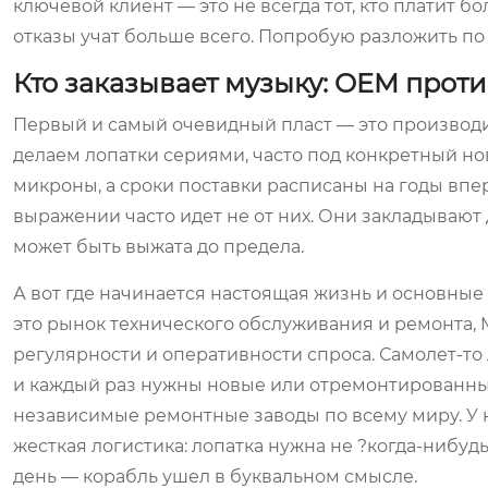
ключевой клиент — это не всегда тот, кто платит б
отказы учат больше всего. Попробую разложить по п
Кто заказывает музыку: OEM прот
Первый и самый очевидный пласт — это производи
делаем лопатки сериями, часто под конкретный новы
микроны, а сроки поставки расписаны на годы впер
выражении часто идет не от них. Они закладывают
может быть выжата до предела.
А вот где начинается настоящая жизнь и основны
это рынок технического обслуживания и ремонта, M
регулярности и оперативности спроса. Самолет-то л
и каждый раз нужны новые или отремонтированные 
независимые ремонтные заводы по всему миру. У н
жесткая логистика: лопатка нужна не ?когда-нибудь
день — корабль ушел в буквальном смысле.