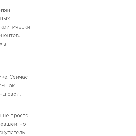
зиян
тных
о критически
нентов.
х в
ике. Сейчас
 рынок
ны свои,
 не просто
ревшей, но
покупатель