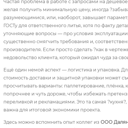
Частая проблема в работе с запросами на дешёвое
желая получить минимальную цену, иногда ?забывае
разумеющимися, или, наоборот, завышает параметр
ГОСТу для ответственного литья, хотя по факту дет
уточняющие вопросы — про условия эксплуатации, 
существенно смягчить требования и, соответственн
производителя. Если просто сделать ?как в чертеж
недовольство клиента, который ожидал чуда за сво
Ещё один немой аспект — логистика и упаковка. Д
стоимость доставки и защитной упаковки может съе
просчитывать варианты: паллетирование, плёнка, 
попрочнее и чуть дороже, чтобы избежать претенз
переливкой и рекламациями. Это та самая ?кухня?,
важна для итоговой экономики проекта.
Здесь можно вспомнить опыт коллег из
ООО Далян