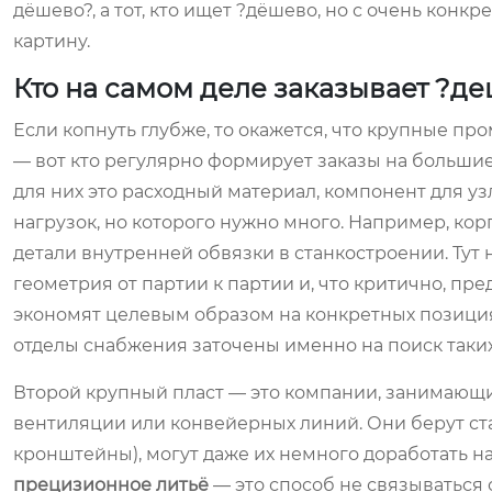
дёшево?, а тот, кто ищет ?дёшево, но с очень конк
картину.
Кто на самом деле заказывает ?д
Если копнуть глубже, то окажется, что крупные 
— вот кто регулярно формирует заказы на большие
для них это расходный материал, компонент для у
нагрузок, но которого нужно много. Например, ко
детали внутренней обвязки в станкостроении. Тут 
геометрия от партии к партии и, что критично, пр
экономят целевым образом на конкретных позициях
отделы снабжения заточены именно на поиск таки
Второй крупный пласт — это компании, занимающи
вентиляции или конвейерных линий. Они берут ст
кронштейны), могут даже их немного доработать на
прецизионное литьё
— это способ не связываться