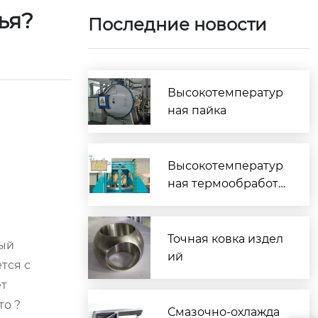
тья?
Последние новости
Высокотемператур
ная пайка
Высокотемператур
ная термообработк
а
Точная ковка издел
вый
ий
тся с
ет
то ?
Смазочно-охлажда