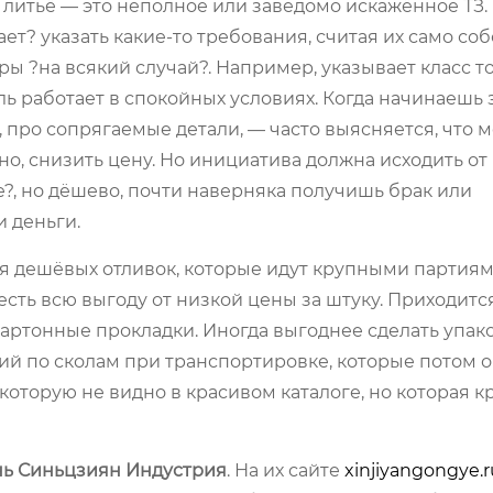
 литьё — это неполное или заведомо искажённое ТЗ. 
т? указать какие-то требования, считая их само со
ы ?на всякий случай?. Например, указывает класс т
аль работает в спокойных условиях. Когда начинаешь 
про сопрягаемые детали, — часто выясняется, что 
о, снизить цену. Но инициатива должна исходить от
е?, но дёшево, почти наверняка получишь брак или
и деньги.
ля дешёвых отливок, которые идут крупными партиям
сть всю выгоду от низкой цены за штуку. Приходитс
картонные прокладки. Иногда выгоднее сделать упак
ий по сколам при транспортировке, которые потом 
 которую не видно в красивом каталоге, но которая 
ь Синьцзиян Индустрия
. На их сайте
xinjiyangongye.r