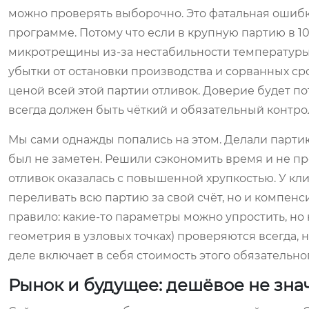
можно проверять выборочно. Это фатальная ошибк
программе. Потому что если в крупную партию в 1
микротрещины из-за нестабильности температуры в
убытки от остановки производства и сорванных ср
ценой всей этой партии отливок. Доверие будет п
всегда должен быть чёткий и обязательный контрол
Мы сами однажды попались на этом. Делали партию
был не заметен. Решили сэкономить время и не про
отливок оказалась с повышенной хрупкостью. У кл
переливать всю партию за свой счёт, но и компенси
правило: какие-то параметры можно упростить, но 
геометрия в узловых точках) проверяются всегда, н
деле включает в себя стоимость этого обязательно
Рынок и будущее: дешёвое не зн