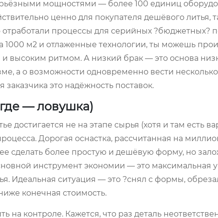
 серьёзными мощностями — более 100 единиц оборудо
твительно ценно для покупателя дешёвого литья, та
вно отработали процессы для серийных ?бюджетных? 
на 1000 м2 и отлаженные технологии, ты можешь про
и высоким ритмом. А низкий брак — это основа низ
изме, а о возможности одновременно вести несколько
 заказчика это надёжность поставок.
 где — ловушка)
достигается не на этапе сырья (хотя и там есть вар
роцесса. Дорогая оснастка, рассчитанная на миллио
нее сделать более простую и дешёвую форму, но зало
 Основной инструмент экономии — это максимальная
. Идеальная ситуация — это ?снял с формы, обреза
 ниже конечная стоимость.
 на контроле. Кажется, что раз деталь неответствен