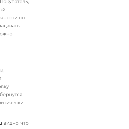
Покупатель,
бой
очности по
задавать
можно
и,
я
овку
обернутся
критически
u
видно, что