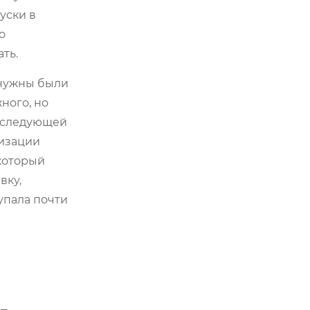
уски в
о
ть.
 нужны были
ного, но
последующей
мизации
 который
вку,
упала почти