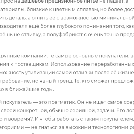
Спрос на
дешёвое прецизионное литьё
не падает, а
атериалы, близкие к цветным сплавам, но более дос
ить деталь, а отлить её с возможностью минимальной
изводителя ещё более глубокого понимания того, как
даёшь не отливку, а полуфабрикат с очень точно пре
Крупные компании, те самые основные покупатели, 
ания к поставщикам. Использование переработанных
зможность утилизации самой отливки после её жизн
требование, но явный тренд. Те, кто сможет предлож
во в ближайшие годы.
ой покупатель — это прагматик. Он не ищет самое со
своей конкретной, обычно серийной, задачи. Его ло
 и вовремя?. И чтобы работать с таким покупателем,
егориями — не гнаться за высокими технологиями р