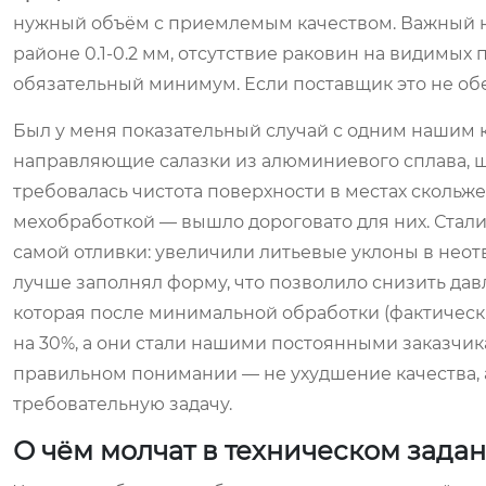
нужный объём с приемлемым качеством. Важный ню
районе 0.1-0.2 мм, отсутствие раковин на видимых
обязательный минимум. Если поставщик это не обе
Был у меня показательный случай с одним нашим 
направляющие салазки из алюминиевого сплава, шт
требовалась чистота поверхности в местах скольж
мехобработкой — вышло дороговато для них. Стал
самой отливки: увеличили литьевые уклоны в неот
лучше заполнял форму, что позволило снизить давле
которая после минимальной обработки (фактически
на 30%, а они стали нашими постоянными заказчик
правильном понимании — не ухудшение качества, 
требовательную задачу.
О чём молчат в техническом зада