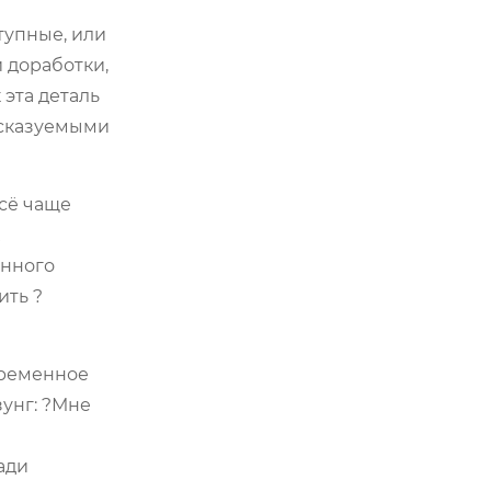
тупные, или
 доработки,
 эта деталь
дсказуемыми
всё чаще
енного
ить ?
временное
зунг: ?Мне
ади