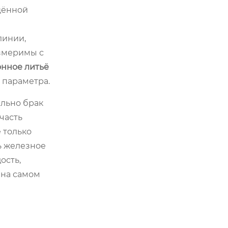
щённой
линии,
измеримы с
нное литьё
 параметра.
ально брак
часть
 только
ть железное
ость,
 на самом