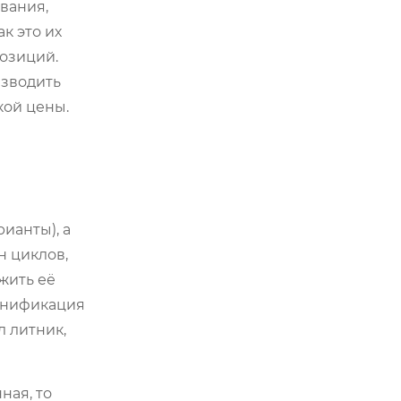
вания,
к это их
позиций.
изводить
кой цены.
ианты), а
н циклов,
жить её
 унификация
л литник,
ная, то