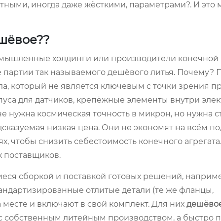
ретными, иногда даже жёсткими, параметрами?. И это
ешёвое??
промышленные холдинги или производители конечной
 партии так называемого дешёвого литья. Почему? 
зла, который не является ключевым с точки зрения 
рпуса для датчиков, крепёжные элементы внутри эле
не нужна космическая точность в микрон, но нужна 
едсказуемая низкая цена. Они не экономят на всём по
, чтобы снизить себестоимость конечного агрегата.
х поставщиков.
еся сборкой и поставкой готовых решений, наприме
андартизированные отлитые детали (те же фланцы,
 месте и включают в свой комплект. Для них
дешёво
 с собственным литейным производством, а быстро 