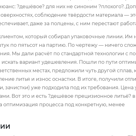
анс: ?дешёвое? для них не синоним ?плохого?. Доп
 поверхностях, соблюдение твёрдости материала — эт
спечивает, даже за полцены, с ним перестают работа
клиентом, который собирал упаковочные линии. Им
ук по пятьсот на партию. По чертежу — ничего слож
ения. Мы дали расчёт по стандартной технологии с 
и искать вариант удешевления. Пошли по пути опти
ветственных местах, предложили чуть другой сплав,
ние литья и износ оснастки. В итоге, получили отли
, зачистки) уже подходила под их требования. Цена 
ами. Вот это и есть ?дешёвое прецизионное литьё? в
а оптимизация процесса под конкретную, менее
нии