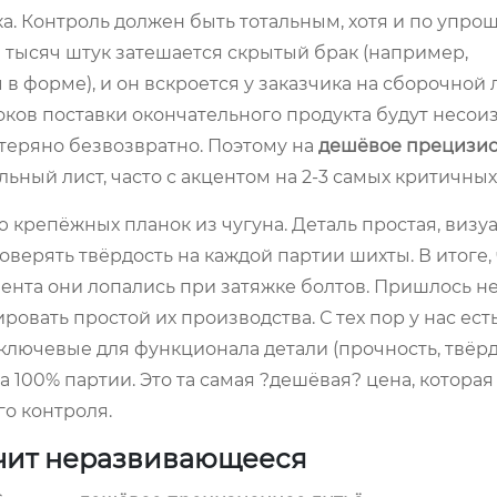
а. Контроль должен быть тотальным, хотя и по упро
0 тысяч штук затешается скрытый брак (например,
 форме), и он вскроется у заказчика на сборочной 
оков поставки окончательного продукта будут несо
отеряно безвозвратно. Поэтому на
дешёвое прецизио
ьный лист, часто с акцентом на 2-3 самых критичных
 крепёжных планок из чугуна. Деталь простая, визу
верять твёрдость на каждой партии шихты. В итоге, 
иента они лопались при затяжке болтов. Пришлось не
ровать простой их производства. С тех пор у нас ес
ключевые для функционала детали (прочность, твёрд
а 100% партии. Это та самая ?дешёвая? цена, которая
го контроля.
ачит неразвивающееся