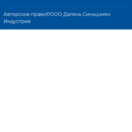
Авторское право©ООО Далянь Синьцзиян
Индустрия