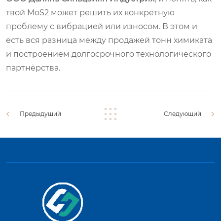
твой MoS2 может решить их конкретную
проблему с вибрацией или износом. В этом и
есть вся разница между продажей тонн химиката
и построением долгосрочного технологического
партнёрства.
Предыдущий
Следующий