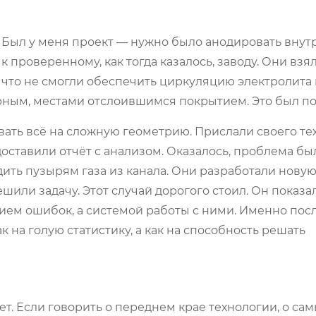
. Был у меня проект — нужно было анодировать вну
 проверенному, как тогда казалось, заводу. Они взя
о, что не смогли обеспечить циркуляцию электролита
рным, местами отслоившимся покрытием. Это был по
вать всё на сложную геометрию. Прислали своего те
ставили отчёт с анализом. Оказалось, проблема бы
ить пузырям газа из канала. Они разработали новую 
шили задачу. Этот случай дорогого стоил. Он показал
ием ошибок, а системой работы с ними. Именно посл
 на голую статистику, а как на способность решать
ет. Если говорить о переднем крае технологии, о са