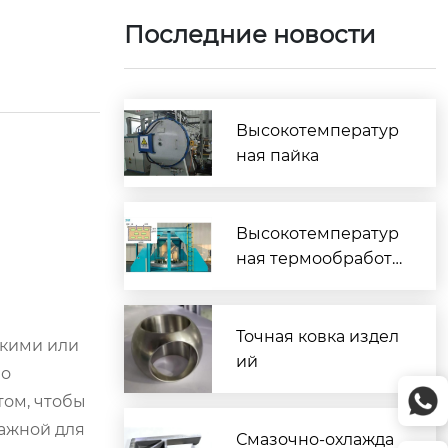
Последние новости
Высокотемператур
ная пайка
Высокотемператур
ная термообработк
а
Точная ковка издел
цкими или
ий
Но
том, чтобы
важной для
Смазочно-охлажда