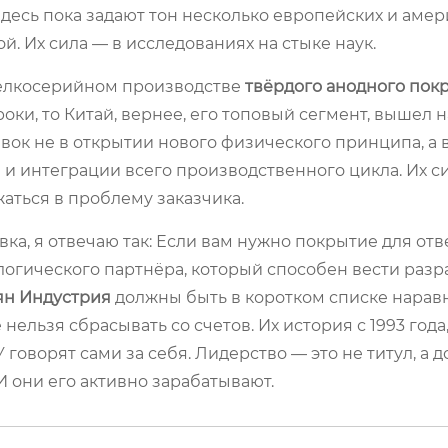
здесь пока задают тон несколько европейских и аме
. Их сила — в исследованиях на стыке наук.
мелкосерийном производстве
твёрдого анодного пок
и, то Китай, вернее, его топовый сегмент, вышел н
ок не в открытии нового физического принципа, а 
и интеграции всего производственного цикла. Их с
аться в проблему заказчика.
вка, я отвечаю так: Если вам нужно покрытие для от
ологического партнёра, который способен вести разра
ян Индустрия
должны быть в коротком списке наравн
ьзя сбрасывать со счетов. Их история с 1993 года,
говорят сами за себя. Лидерство — это не титул, а д
И они его активно зарабатывают.