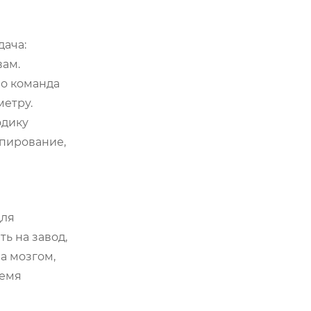
дача:
вам.
но команда
метру.
одику
опирование,
для
ь на завод,
а мозгом,
ремя