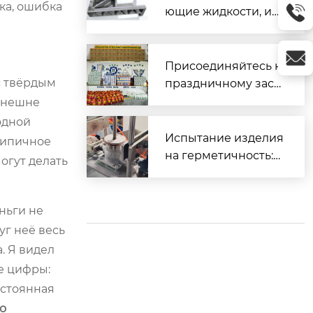
ка, ошибка
ющие жидкости, ис
пользуемые для об
работки различных
материалов
Присоединяйтесь к
с твёрдым
праздничному заст
олью и вместе встр
 внешне
етим Весенний фес
одной
тиваль.
Испытание изделия
 типичное
на герметичность:
могут делать
Часть 2 (Прецизион
ное литье)
ньги не
уг неё весь
. Я видел
ие цифры:
остоянная
о