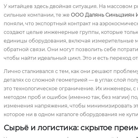
У китайцев здесь двойная ситуация. На массовом ры
сильные компании, те же
ООО Далянь Синьцзиян 
поняли, что экспортный контракт на аэрокосмическ
создают целые инженерные группы, которые только
единицы оборудования, включая измерительные маш
обратной связи. Они могут позволить себе потрат
чтобы найти идеальный цикл. Это и есть переход о
Лично сталкивался с тем, как они решают проблему
деталях со сложной геометрией — в углах слой пол
это технологическое ограничение. Их инженеры, с
методом проб и ошибок (именно так, без магии) 
изменения напряжения, чтобы минимизировать этот
которое ни в одном каталоге оборудования не куп
Сырьё и логистика: скрытое преи