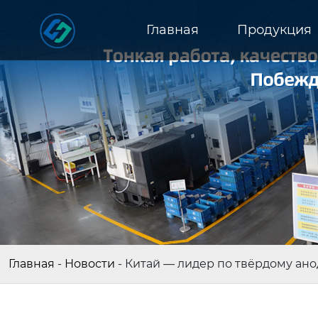
Главная
Продукция
Главная
-
Новости
-
Китай — лидер по твёрдому ан