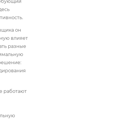
ребующий
десь
тивность.
вщика он
ямую влияет
ать разные
тимальную
 решение:
одирования
ые работают
ельную