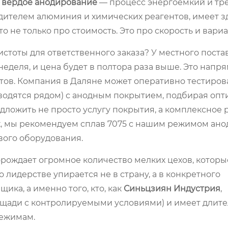
Твёрдое анодирование
— процесс энергоёмкий и т
дителем алюминия и химических реагентов, имеет з
о не только про стоимость. Это про скорость и вариа
стоты для ответственного заказа? У местного поста
 неделя, и цена будет в полтора раза выше. Это напр
тов. Компания в Даляне может оперативно тестиров
водятся рядом) с анодным покрытием, подбирая оп
редложить не просто услугу покрытия, а комплексное
ях, мы рекомендуем сплав 7075 с нашим режимом ан
вого оборудования.
 порождает огромное количество мелких цехов, котор
о лидерстве упирается не в страну, а в конкретного
ика, а именно того, кто, как
Синьцзиян Индустрия
,
лощади с контролируемыми условиями) и имеет длит
режимам.