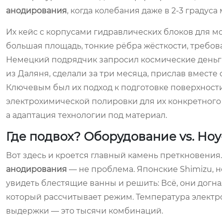
анодирования
, когда колебания даже в 2-3 градус
Их кейс с корпусами гидравлических блоков для мо
большая площадь, тонкие рёбра жёсткости, требов
Немецкий подрядчик запросил космические деньги
из Даляня, сделали за три месяца, прислав вмест
Ключевым был их подход к подготовке поверхност
электрохимической полировки для их конкретного с
а адаптация технологии под материал.
Где подвох? Оборудование vs. Ноу
Вот здесь и кроется главный камень преткновения
анодирования
— не проблема. Японские Shimizu, н
увидеть блестящие ванны и решить: Всё, они догна
который рассчитывает режим. Температура электро
выдержки — это тысячи комбинаций.