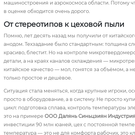
машиностроения и аэрокосмоса области. Потому ч
в оценке обходится очень дорого.
От стереотипов к цеховой пыли
Помню, лет десять назад мы получили от китайск
анодом. Техзадание было стандартным: толщина сл
красиво, блестит. Но на контроле микротвердомер
детали, а на краях каналов охлаждения — микротр
китайское качество — мол, гонятся за объёмом, а н
только простое и дешёвое.
Ситуация стала меняться, когда крупные игроки, о
просто в оборудование, а в систему. Не просто ку
цикл: подготовка сплава, контроль температуры эл
это на примере
ООО Далянь Синьцзиян Индустри
инвестиции 90 млн юаней, цех с постоянной темпера
температура — это не для комфорта рабочих, это 