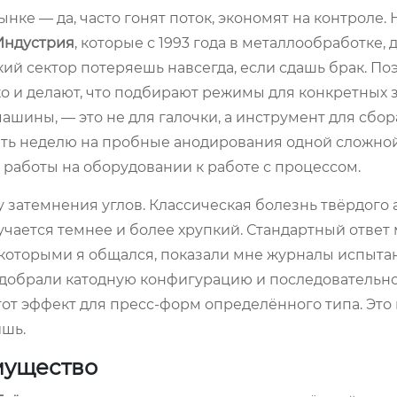
нке — да, часто гонят поток, экономят на контроле. 
Индустрия
, которые с 1993 года в металлообработке, 
ий сектор потеряешь навсегда, если сдашь брак. По
 и делают, что подбирают режимы для конкретных за
ины, — это не для галочки, а инструмент для сбор
ить неделю на пробные анодирования одной сложной
т работы на оборудовании к работе с процессом.
 затемнения углов. Классическая болезнь твёрдого 
учается темнее и более хрупкий. Стандартный ответ
 которыми я общался, показали мне журналы испытан
подобрали катодную конфигурацию и последовательн
 эффект для пресс-форм определённого типа. Это н
ишь.
мущество