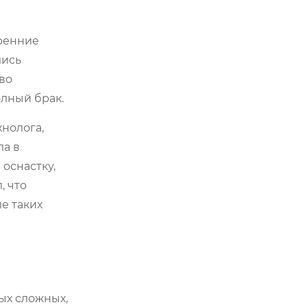
тренние
лись
 во
лный брак.
хнолога,
ла в
оснастку,
, что
е таких
мых сложных,