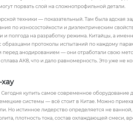
а могут порвать слой на сложнопрофильной детали.
рской техники — показательный. Там была адская за
ания по износостойкости и диэлектрическим свойст
 и полгода на разработку режима. Китайцы, а имен
е с образцами протоколы испытаний по каждому пара
и перед анодированием — они отработали свою мет
плава АК8, что и дало равномерность. Это уже не к
-хау
. Сегодня купить самое современное оборудование 
емецкие системы — всё стоит в Китае. Можно приехат
ли. Но истинное лидерство определяется не ванной, 
лита, плотность тока, состав охлаждающей смеси, в