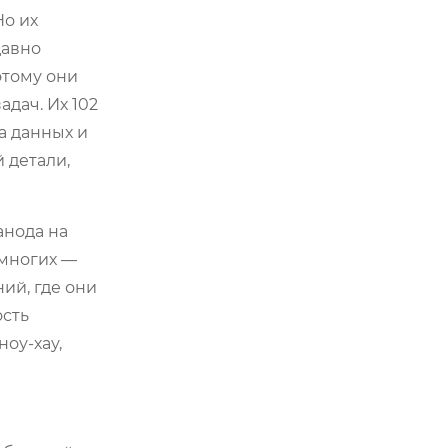
Но их
давно
этому они
дач. Их 102
а данных и
 детали,
анода на
 многих —
ий, где они
ость
оу-хау,