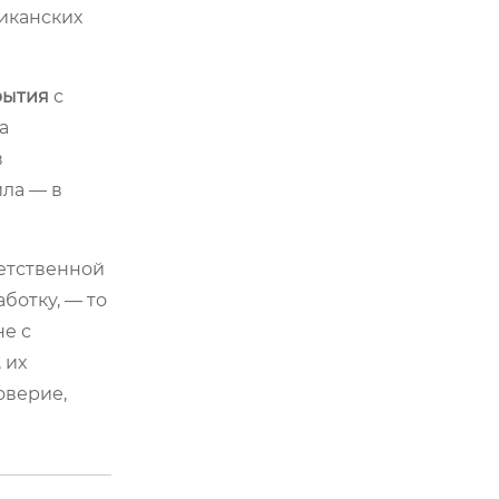
риканских
рытия
с
а
в
ила — в
ветственной
ботку, — то
е с
 их
оверие,