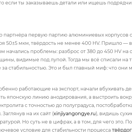
то если ты заказываешь детали или ищешь подрядчи
ого партнёра первую партию алюминиевых корпусов 
оя 50±5 мкм, твёрдость не менее 400 HV. Пришло —
ом начались проблемы: разброс от 380 до 450 HV на 
ещины, видимые под лупой. Тогда мы всё списали на
е за стабильностью. Это и был главный миф: что они 
собенно работающие на экспорт, начали вбухивать де
пить японскую линию анодирования, а выстроить вокр
ектролита с точностью до полуградуса, постобработка
я
. Заглянув на их сайт (
xinjiyangongye.ru
), видишь сух
турой. Но суть не в цифрах, а в том, для чего это. П
ключевое условие для стабильности процесса
твёрдог