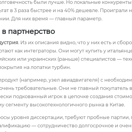
олговечность были лучше. Но локальные конкуренты
тат в 3 раза быстрее и на 40% дешевле. Проиграли н
инии. Для них время — главный параметр.
 в партнерство
дустрия
. Из их описания видно, что у них есть и сбор
отают как интеграторы. Они могут купить у итальянце
ийских или украинских (раньше) специалистов — те
окрытия на лопатки турбин.
 продукт (например, узел авиадвигателя) с необход
 очень требовательные. Они не главный покупатель 
ески подкованный игрок в цепочке создания стоимо
му сегменту высокотехнологичного рынка в Китае.
росы уровня диссертации, требуют пробные партии,
алификацию — сотрудничество долгосрочное и очен