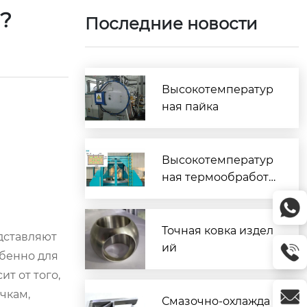
я?
Последние новости
Высокотемператур
ная пайка
Высокотемператур
ная термообработк
а
Точная ковка издел
едставляют
ий
обенно для
т от того,
чкам,
Смазочно-охлажда