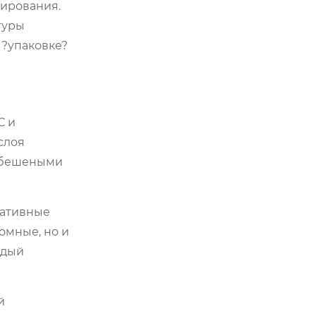
дирования.
туры
 ?упаковке?
С и
слоя
т бешеными
ративные
омные, но и
ждый
й