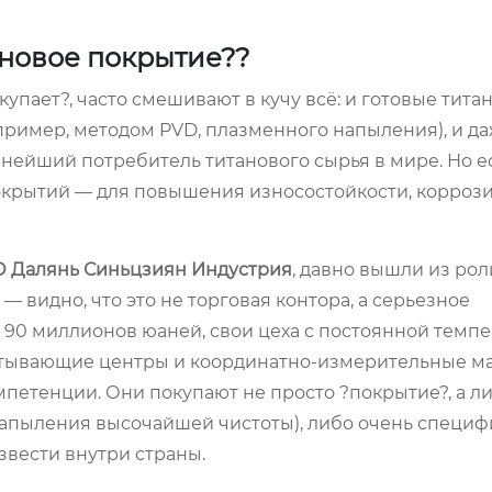
ановое покрытие??
купает?, часто смешивают в кучу всё: и готовые тит
пример, методом PVD, плазменного напыления), и д
пнейший потребитель титанового сырья в мире. Но е
крытий — для повышения износостойкости, корроз
 Далянь Синьцзиян Индустрия
, давно вышли из ро
— видно, что это не торговая контора, а серьезное
в 90 миллионов юаней, свои цеха с постоянной темпе
батывающие центры и координатно-измерительные м
петенции. Они покупают не просто ?покрытие?, а л
напыления высочайшей чистоты), либо очень специ
звести внутри страны.