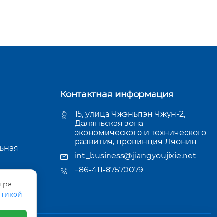
Контактная информация
15, улица Чжэньпэн Чжун-2,
Даляньская зона
экономического и технического
развития, провинция Ляонин
ьная
int_business@jiangyoujixie.net
+86-411-87570079
размера
тра.
тикой