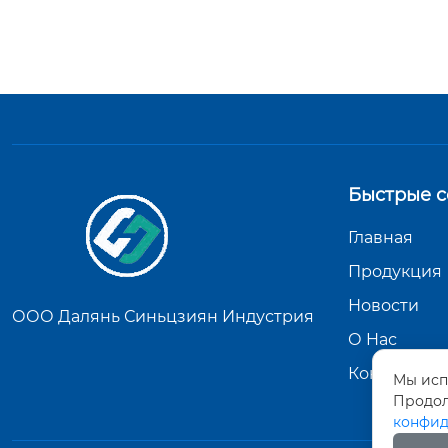
Быстрые с
Главная
Продукция
Новости
ООО Далянь Синьцзиян Индустрия
О Hас
Контакты
Мы исп
Продол
конфид