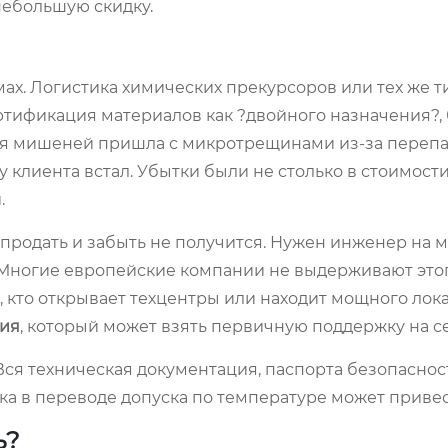
небольшую скидку.
мах. Логистика химических прекурсоров или тех же 
ртификация материалов как ?двойного назначения?,
тия мишеней пришла с микротрещинами из-за переп
 клиента встал. Убытки были не столько в стоимости
.
продать и забыть не получится. Нужен инженер на м
. Многие европейские компании не выдерживают этог
, кто открывает техцентры или находит мощного лок
ия
, который может взять первичную поддержку на с
 Вся техническая документация, паспорта безопаснос
а в переводе допуска по температуре может привест
ь?