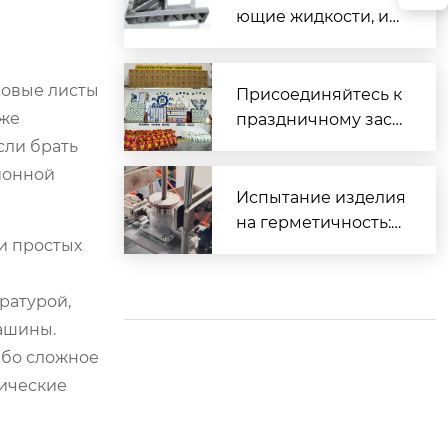
ющие жидкости, ис
пользуемые для об
работки различных
ановые листы
материалов
Присоединяйтесь к
аже
праздничному заст
олью и вместе встр
сли брать
етим Весенний фес
ионной
тиваль.
Испытание изделия
на герметичность:
ли простых
Часть 2 (Прецизион
ное литье)
ратурой,
ашины.
ибо сложное
фические