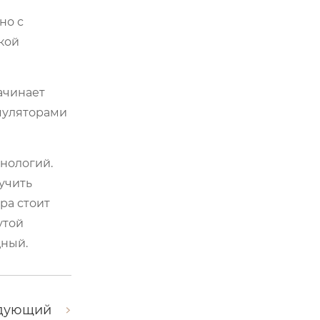
но с
кой
начинает
муляторами
хнологий.
учить
ра стоит
утой
дный.
дующий