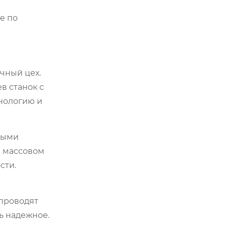
е по
очный цех.
в станок с
хнологию и
имыми
в массовом
сти.
 проводят
ь надежное.