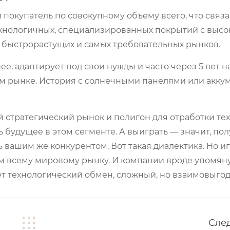
окупатель по совокупному объему всего, что связа
технологичных, специализированных покрытий с высо
, быстрорастущих и самых требовательных рынков.
ее, адаптирует под свои нужды и часто через 5 лет 
м рынке. История с солнечными панелями или акку
й стратегический рынок и полигон для отработки те
 будущее в этом сегменте. А выиграть — значит, пол
ь вашим же конкурентом. Вот такая диалектика. Но иг
тм всему мировому рынку. И компании вроде упомян
ет технологический обмен, сложный, но взаимовыго
Сле