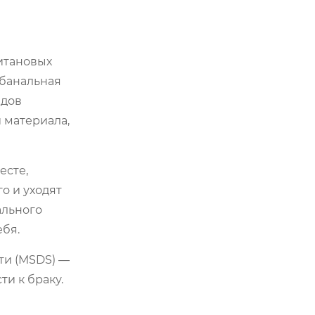
титановых
 банальная
адов
 материала,
есте,
о и уходят
ального
ебя.
ти (MSDS) —
и к браку.