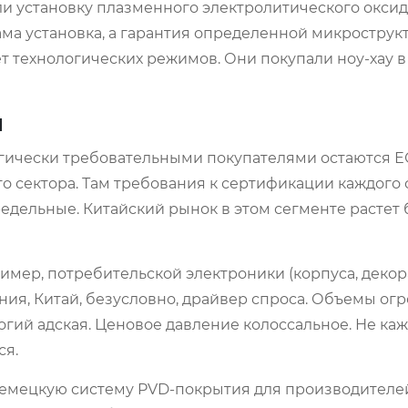
ли установку плазменного электролитического окси
ма установка, а гарантия определенной микрострук
т технологических режимов. Они покупали ноу-хау в
й
огически требовательными покупателями остаются Е
о сектора. Там требования к сертификации каждого 
едельные. Китайский рынок в этом сегменте расте
ример, потребительской электроники (корпуса, деко
я, Китай, безусловно, драйвер спроса. Объемы огр
гий адская. Ценовое давление колоссальное. Не ка
ся.
 немецкую систему PVD-покрытия для производителе