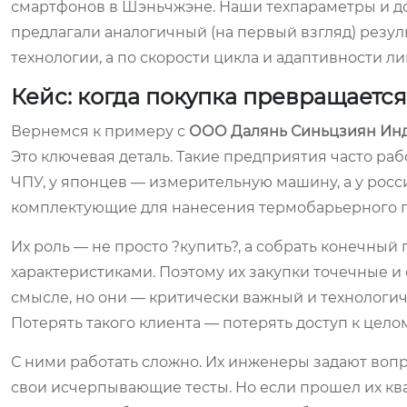
смартфонов в Шэньчжэне. Наши техпараметры и д
предлагали аналогичный (на первый взгляд) резуль
технологии, а по скорости цикла и адаптивности л
Кейс: когда покупка превращается
Вернемся к примеру с
ООО Далянь Синьцзиян Ин
Это ключевая деталь. Такие предприятия часто раб
ЧПУ, у японцев — измерительную машину, а у росс
комплектующие для нанесения термобарьерного п
Их роль — не просто ?купить?, а собрать конечный
характеристиками. Поэтому их закупки точечные и
смысле, но они — критически важный и технологич
Потерять такого клиента — потерять доступ к цело
С ними работать сложно. Их инженеры задают воп
свои исчерпывающие тесты. Но если прошел их кв