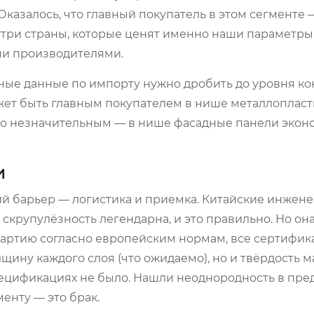
казалось, что главный покупатель в этом сегменте —
нутри страны, которые ценят именно наши параметры 
ми производителями.
ктные данные по импорту нужно дробить до уровня к
ожет быть главным покупателем в нише металлопласт
 незначительным — в нише фасадные панели эконо
и
ий барьер — логистика и приемка. Китайские инжен
 скрупулёзность легендарна, и это правильно. Но она
 партию согласно европейским нормам, все сертифик
щину каждого слоя (что ожидаемо), но и твёрдость м
спецификациях не было. Нашли неоднородность в пре
енту — это брак.