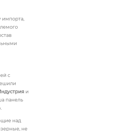
 импорта,
млемого
остав
альными
ей с
Решили
Индустрия
и
ша панель
.
ющие над
зерные, не