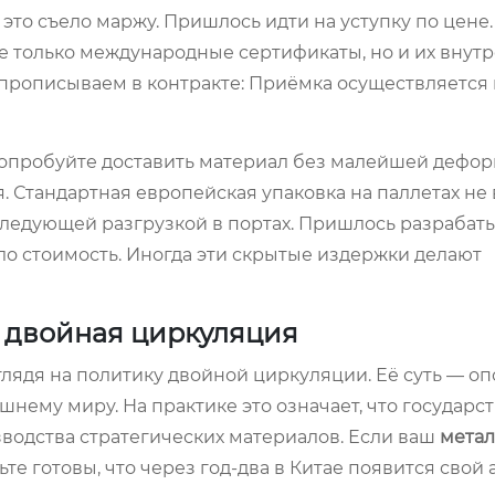
это съело маржу. Пришлось идти на уступку по цене
е только международные сертификаты, но и их внут
зу прописываем в контракте: Приёмка осуществляется
Попробуйте доставить материал без малейшей дефо
. Стандартная европейская упаковка на паллетах не 
следующей разгрузкой в портах. Пришлось разрабат
ло стоимость. Иногда эти скрытые издержки делают
и двойная циркуляция
глядя на политику двойной циркуляции. Её суть — оп
ему миру. На практике это означает, что государст
одства стратегических материалов. Если ваш
метал
те готовы, что через год-два в Китае появится свой 