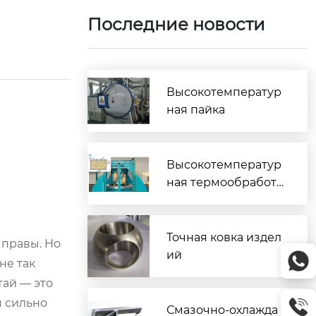
Последние новости
Высокотемператур
ная пайка
Высокотемператур
ная термообработк
а
Точная ковка издел
 правы. Но
ий
не так
тай — это
я сильно
Смазочно-охлажда