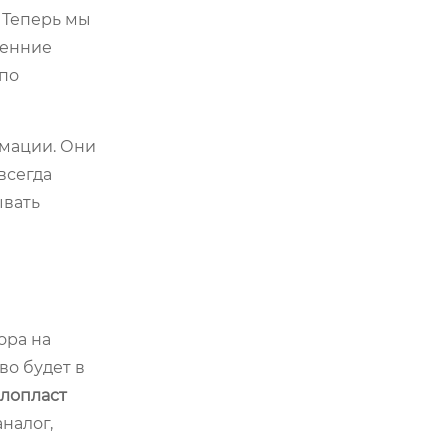
. Теперь мы
ренние
 по
рмации. Они
всегда
ывать
ора на
во будет в
лопласт
аналог,