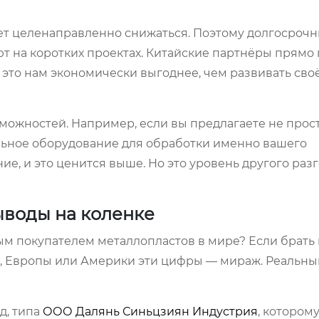
удет целенаправленно снижаться. Поэтому долгосроч
ют на коротких проектах. Китайские партнёры прямо 
а это нам экономически выгоднее, чем развивать сво
зможностей. Например, если вы предлагаете не прос
альное оборудование для обработки именно вашего
ние, и это ценится выше. Но это уровень другого раз
ыводы на коленке
ным покупателем металлопластов в мире? Если брать
ии, Европы или Америки эти цифры — мираж. Реальн
д, типа
ООО Далянь Синьцзиян Индустрия
, которому