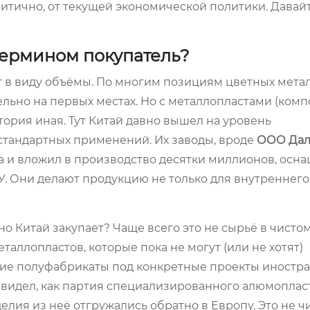
критично, от текущей экономической политики. Давай
 термином покупатель?
т в виду объёмы. По многим позициям цветных метал
льно на первых местах. Но с металлопластами (комп
ория иная. Тут Китай давно вышел на уровень
стандартных применений. Их заводы, вроде
ООО Дал
ода и вложил в производство десятки миллионов, осн
Они делают продукцию не только для внутреннего 
о Китай закупает? Чаще всего это не сырьё в чистом
ллопластов, которые пока не могут (или не хотят)
кие полуфабрикаты под конкретные проекты иностр
 видел, как партия специализированного алюмоплас
делия из неё отгружались обратно в Европу. Это не 