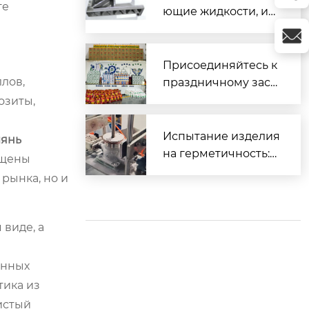
те
ющие жидкости, ис
пользуемые для об
работки различных
материалов
Присоединяйтесь к
лов,
праздничному заст
олью и вместе встр
озиты,
етим Весенний фес
тиваль.
Испытание изделия
янь
на герметичность:
ащены
Часть 2 (Прецизион
рынка, но и
ное литье)
 виде, а
анных
тика из
чистый