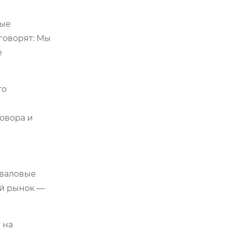
ные
говорят: Мы
ё
то
говора и
 валовые
ый рынок —
 на