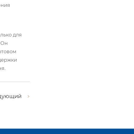
ения
олько для
 Он
готовом
ддержки
ня.
дующий