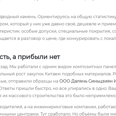
дводный камень. Ориентируясь на общую статистику
ом, который у них уже давно своё, дешевле и прие
ктеристик: особые допуски, специальные покрытия, с
щается в разговор о цене, где конкурировать с лок
сть, а прибыли нет
назад. Мы работали с одним видом композитных панел
ильный рост закупок Китаем подобных материалов. 
ные, отправили образцы на
ООО Далянь Синьцзиян 
тветы пришли быстро, но все упирались в одно: Ва
я их массового строительства это было неприемлемо
зводителей, а на инжиниринговые компании, работа
чными центрами. Тут сработало. Но объёмы были ми