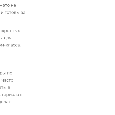
 это не
и готовы за
онкретных
ы для
м-класса.
еры по
 часто
аты в
атериала в
делах