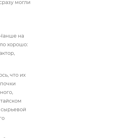
сразу могли
 Чанше на
ло хорошо:
актор,
сь, что их
епочки
ного,
итайском
и сырьевой
го