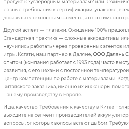
продукт к ?углеродным материалам? или к ?химич
разные требования к сертификации, упаковке, всем
доказывать технологам на месте, что это именно гра
Другой аспект — платежи. Ожидание 100% предопла
Стандартная практика — сложные аккредитивы или 
научились работать через проверенных агентов ил
игры. Кстати, наш партнер в Даляне,
ООО Далянь С
опытом (компания работает с 1993 года) часто выс
развития, с его цехами с постоянной температурой
центр компетенции по работе с материалами. Когд
китайского заказчика, именно их инженеры помог
нашему производству в Европе.
И да, качество. Требования к качеству в Китае пол
выходите на сегмент производителей аккумуляторо
вопросы, от которых волосы встают дыбом. Требуют