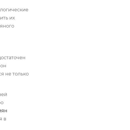
ологические
ить их
тяного
достаточен
 он
я не только
ней
ро
иян
я в