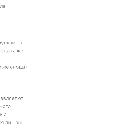
ла
купкам за
ть (та же
е же аноды)
звляет от
ьного
ь с
ся ли наш