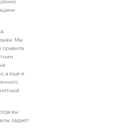
ршенно
азцами
а.
зрывы. Мы
е правила
летним
оне
о, а еще и
нечного
онятный
огда вы
делы задают