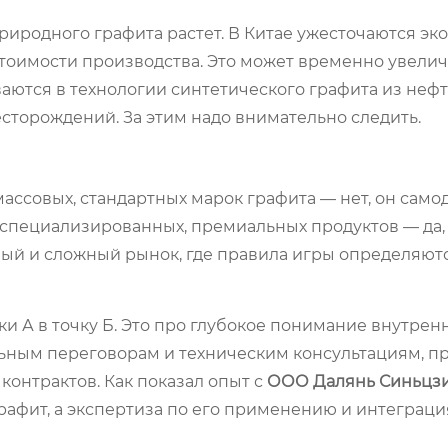
риродного графита растет. В Китае ужесточаются эк
стоимости производства. Это может временно увелич
аются в технологии синтетического графита из неф
есторождений. За этим надо внимательно следить.
массовых, стандартных марок графита — нет, он само
оспециализированных, премиальных продуктов — да,
ый и сложный рынок, где правила игры определяютс
чки А в точку Б. Это про глубокое понимание внутрен
ьным переговорам и техническим консультациям, п
контрактов. Как показал опыт с
ООО Далянь Синьцз
графит, а экспертиза по его применению и интеграци