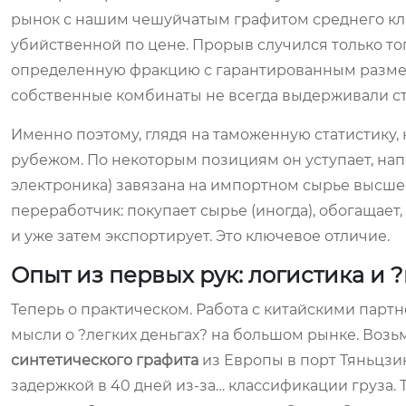
рынок с нашим чешуйчатым графитом среднего кл
убийственной по цене. Прорыв случился только тог
определенную фракцию с гарантированным размер
собственные комбинаты не всегда выдерживали ста
Именно поэтому, глядя на таможенную статистику, 
рубежом. По некоторым позициям он уступает, на
электроника) завязана на импортном сырье высшего
переработчик: покупает сырье (иногда), обогащает
и уже затем экспортирует. Это ключевое отличие.
Опыт из первых рук: логистика и
Теперь о практическом. Работа с китайскими партн
мысли о ?легких деньгах? на большом рынке. Возь
синтетического графита
из Европы в порт Тяньцзин
задержкой в 40 дней из-за… классификации груза. 