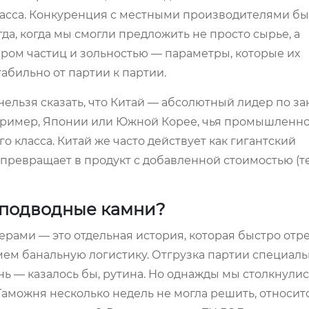
асса. Конкуренция с местными производителями бы
да, когда мы смогли предложить не просто сырье, а
ом частиц и зольностью — параметры, которые их
бильно от партии к партии.
нельзя сказать, что Китай — абсолютный лидер по за
пример, Японии или Южной Корее, чья промышленнос
 класса. Китай же часто действует как гигантский
, превращает в продукт с добавленной стоимостью (т
 ?подводные камни?
ерами — это отдельная история, которая быстро отре
мем банальную логистику. Отгрузка партии специал
ь — казалось бы, рутина. Но однажды мы столкнулис
Таможня несколько недель не могла решить, относит