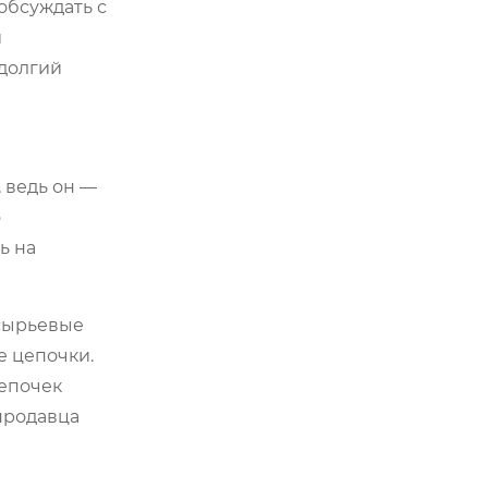
обсуждать с
и
 долгий
 ведь он —
о
ь на
 сырьевые
е цепочки.
цепочек
 продавца