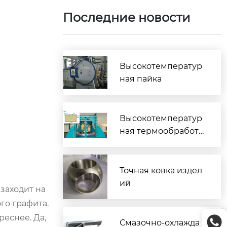
Последние новости
Высокотемператур
ная пайка
Высокотемператур
ная термообработк
а
Точная ковка издел
ий
 заходит на
го графита.
реснее. Да,
Смазочно-охлажда