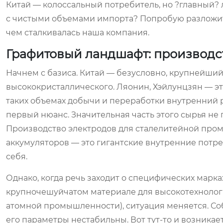
Китай — колоссальный потребитель, но ?главный?
с чистыми объемами импорта? Попробую разложить 
чем сталкивалась наша компания.
Графитовый ландшафт: производст
Начнем с базиса. Китай — безусловно, крупнейший
высококристаллического. Ляонин, Хэйлунцзян — эт
таких объемах добычи и переработки внутренний р
первый нюанс. Значительная часть этого сырья не
Производство электродов для сталелитейной про
аккумуляторов — это гигантские внутренние потре
себя.
Однако, когда речь заходит о специфических мар
крупночешуйчатом материале для высокотехнологи
атомной промышленности), ситуация меняется. Соб
его параметры нестабильны. Вот тут-то и возникае