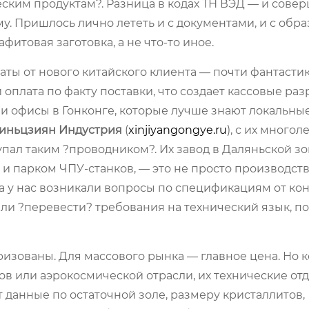
еским продуктам?. Разница в кодах ТН ВЭД — и сове
у. Пришлось лично лететь и с документами, и с обр
фитовая заготовка, а не что-то иное.
ты от нового китайского клиента — почти фантастик
оплата по факту поставки, что создает кассовые ра
и офисы в Гонконге, которые лучше знают локальны
иньцзиян Индустрия
(
xinjiyangongye.ru
), с их много
тупал таким ?проводником?. Их завод в Даляньской з
 и парком ЧПУ-станков, — это не просто производств
а у нас возникали вопросы по спецификациям от ко
али ?перевести? требования на технический язык, п
яризованы. Для массового рынка — главное цена. Но к
в или аэрокосмической отрасли, их технические от
 данные по остаточной золе, размеру кристаллитов,