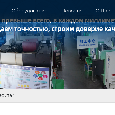
Оборудование
Новости
О Hас
афита?