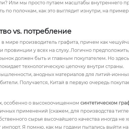
 ли? Или мы просто путаем масштабы внутреннего п
по полочкам, как это выглядит изнутри, на примере
во vs. потребление
 в мире производитель графита, причем как чешуйчат
и провинции у всех на слуху. Логично предположить,
ынок должен быть и главным покупателем. Но здесь
 покидает технологическую цепочку внутри страны.
мышленности, анодных материалов для литий-ионны
бители. Получается, Китай в первую очередь покупае
ках, особенно о высокоочищенном
синтетическом гра
чных применений (скажем, для производства тигле
ственного сырья высочайшего качества иногда не хв
т импорт. Я помню, как мы годами пытались выйти на