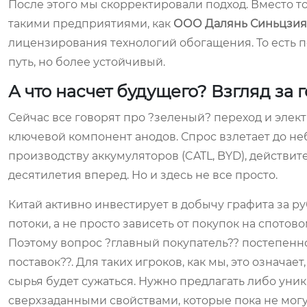
После этого мы скорректировали подход. Вместо то
такими предприятиями, как
ООО Далянь Синьцзия
лицензирования технологий обогащения. То есть п
путь, но более устойчивый.
А что насчет будущего? Взгляд за 
Сейчас все говорят про ?зеленый? переход и элек
ключевой компонент анодов. Спрос взлетает до неб
производству аккумуляторов (CATL, BYD), действит
десятилетия вперед. Но и здесь не все просто.
Китай активно инвестирует в добычу графита за р
потоки, а не просто зависеть от покупок на спото
Поэтому вопрос ?главный покупатель?? постепенн
поставок??. Для таких игроков, как мы, это означае
сырья будет сужаться. Нужно предлагать либо уни
сверхзаданными свойствами, которые пока не могу