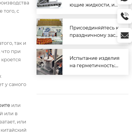
роизводства
ющие жидкости, ис
 того, с
пользуемые для об
работки различных
материалов
Присоединяйтесь к
праздничному заст
олью и вместе встр
ого, так и
етим Весенний фес
 что при
тиваль.
Испытание изделия
 кроется
на герметичность:
Часть 2 (Прецизион
х
ное литье)
т у самого
фите
или
й или в
атает, или
 китайский