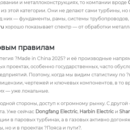
вании и металлоконструкциях, то компании вроде
з из этой категории. Они не делают сами турбины, но
 них — фундаменты, рамы, системы трубопроводов,
ru
хорошо показывает спектр — от обработки металл
новым правилам
атегия ?Made in China 2025? и её производные напр
х проектах, особенно государственных, часто обус
едприятий. Поэтому, когда мы видим статистику по 
 лицензии, чертежей и ключевых компонентов, в то в
их — уже локальные.
С одной стороны, доступ к огромному рынку. С другой
а. Уже сейчас
Dongfang Electric
,
Harbin Electric
и
Sha
и в паровых турбинах, а в газовых активно догоняю
 но и в проектах ?Пояса и пути?.