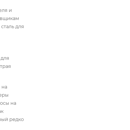
еля и
тавщикам
 сталь для
 для
страя
и
на
неры
росы на
ак
рый редко