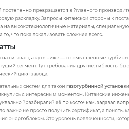
ь? постепенно превращается в ?главного производит
ровую раскладку. Запросы китайской стороны к пос
, а на высокотехнологичные материалы, специальную
а то, что пока локализовать сложнее всего.
ватты
 на гигаватт, а чуть ниже — промышленные турбины
ущий сегмент. Тут требования другие: гибкость, бы
ческий цикл завода.
гательных систем для такой
газотурбинной установк
олкнулись с интересным моментом. Китайские инже
уквально ?разбирали? её по косточкам, задавая воп
 важно не просто получить сертификат, а понять, к
ния энергоблоком. Это уровень вовлечённости, кото