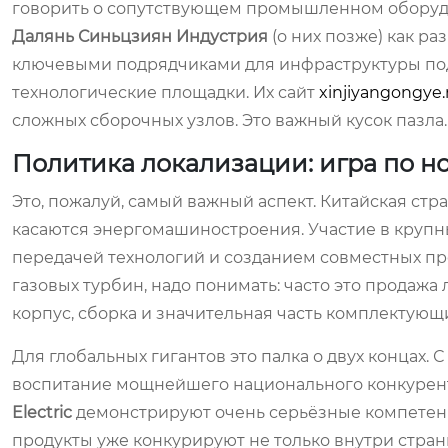
говорить о сопутствующем промышленном оборудо
Далянь Синьцзиян Индустрия
(о них позже) как ра
ключевыми подрядчиками для инфраструктуры под
технологические площадки. Их сайт
xinjiyangongye.
сложных сборочных узлов. Это важный кусок пазла.
Политика локализации: игра по 
Это, пожалуй, самый важный аспект. Китайская стр
касаются энергомашиностроения. Участие в крупны
передачей технологий и созданием совместных пр
газовых турбин, надо понимать: часто это продажа
корпус, сборка и значительная часть комплектующ
Для глобальных гигантов это палка о двух концах. 
воспитание мощнейшего национального конкурент
Electric
демонстрируют очень серьёзные компетенци
продукты уже конкурируют не только внутри страны,