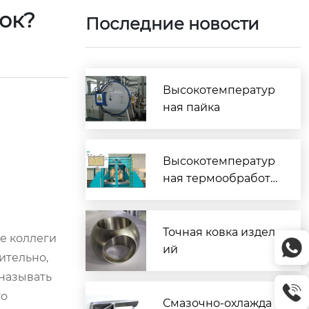
вок?
Последние новости
Высокотемператур
ная пайка
Высокотемператур
ная термообработк
а
Точная ковка издел
ие коллеги
ий
ительно,
 называть
то
Смазочно-охлажда