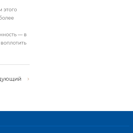
м этого
 более
нность — в
 воплотить
дующий