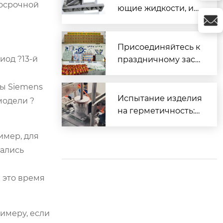
госрочной
ющие жидкости, ис
пользуемые для об
работки различных
материалов
Присоединяйтесь к
иод ?13-й
праздничному заст
олью и вместе встр
етим Весенний фес
ны Siemens
тиваль.
Испытание изделия
модели ?
на герметичность:
Часть 2 (Прецизион
ное литье)
имер, для
чались
м
 это время
римеру, если