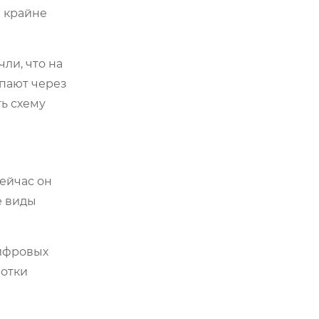
я крайне
ли, что на
упают через
ь схему
сейчас он
е виды
цифровых
ботки