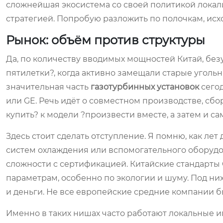
сложнейшая экосистема со своей политикой локал
стратегией. Попробую разложить по полочкам, исход
Рынок: объём против структуры
Да, по количеству вводимых мощностей Китай, безу
пятилетки?, когда активно замещали старые угольны
значительная часть
газотурбинных установок
сегод
или GE. Речь идёт о совместном производстве, сбо
купить? к модели ?произвести вместе, а затем и са
Здесь стоит сделать отступление. Я помню, как ле
систем охлаждения или вспомогательного оборудо
сложности с сертификацией. Китайские стандарты
параметрам, особенно по экологии и шуму. Под ни
и деньги. Не все европейские средние компании бы
Именно в таких нишах часто работают локальные иг