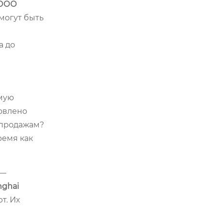
ООО
 могут быть
а до
ямую
ловлено
?продажам?
ремя как
 —
nghai
т. Их