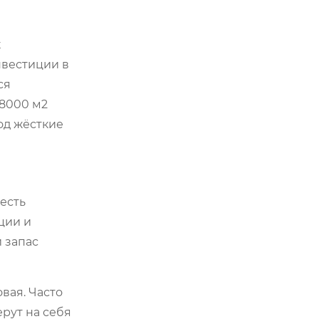
к
инвестиции в
ся
8000 м2
од жёсткие
есть
ции и
 запас
вая. Часто
рут на себя