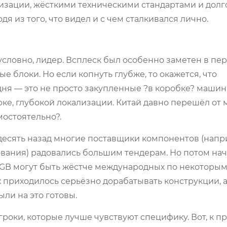
изации, жёсткими техническими стандартами и дол
я из того, что видел и с чем сталкивался лично.
словно, лидер. Всплеск был особенно заметен в пер
е блоки. Но если копнуть глубже, то окажется, что
ня — это не просто закупленные ?в коробке? маши
рке, глубокой локализации. Китай давно перешёл от 
мостоятельно?.
т десять назад многие поставщики компонентов (напр
вания) радовались большим тендерам. Но потом на
 GB могут быть жёстче международных по некоторы
х приходилось серьёзно дорабатывать конструкции, а
ли на это готовы.
роки, которые лучше чувствуют специфику. Вот, к п