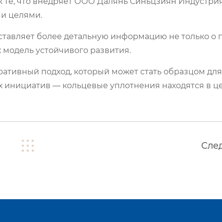
ак те, что внедряет ООО Далянь Синьцзиян Индустрия
и целями.
оставляет более детальную информацию не только о п
х модель устойчивого развития.
ративный подход, который может стать образцом для
х инициатив — кольцевые уплотнения находятся в ц
Сле