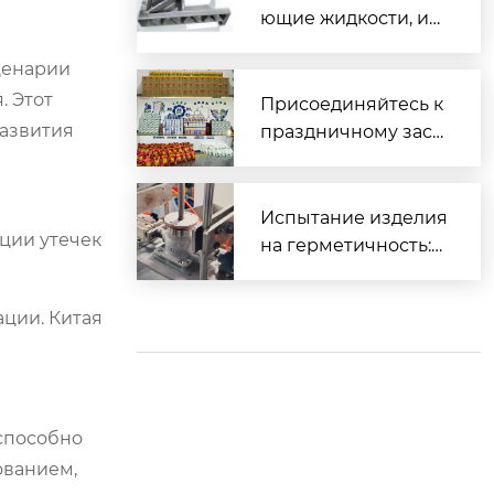
ющие жидкости, ис
пользуемые для об
сценарии
работки различных
. Этот
материалов
Присоединяйтесь к
развития
праздничному заст
олью и вместе встр
етим Весенний фес
тиваль.
Испытание изделия
ции утечек
на герметичность:
Часть 2 (Прецизион
ное литье)
ации. Китая
 способно
ованием,