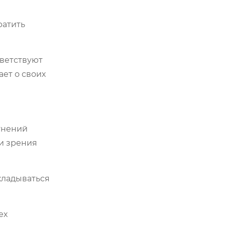
ратить
тветствуют
ает о своих
тнений
ки зрения
кладываться
ех