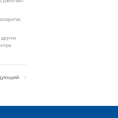
, работают
родуктах,
 других
ентре
дующий