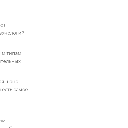
ают
технологий
ным типам
ительных
ая шанс
 есть самое
ким