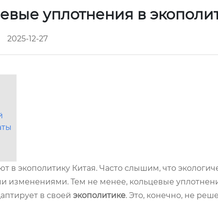
цевые уплотнения в экополи
2025-12-27
й
аты
ют в экополитику Китая. Часто слышим, что экологич
 изменениями. Тем не менее, кольцевые уплотнени
даптирует в своей
экополитике
. Это, конечно, не реш