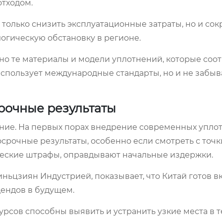
тходом.
только снизить эксплуатационные затраты, но и сок
логическую обстановку в регионе.
но те материалы и модели уплотнений, которые соо
 использует международные стандарты, но и не забыв
рочные результаты
ание. На первых порах внедрение современных упло
срочные результаты, особенно если смотреть с точ
ческие штрафы, оправдывают начальные издержки.
иньцзиян Индустрией, показывает, что Китай готов в
ендов в будущем.
рсов способны выявить и устранить узкие места в т