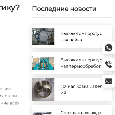
тику?
Последние новости
Высокотемператур
ная пайка
Высокотемператур
ная термообработк
а
Точная ковка издел
еские
ий
я стали
ение всех
Смазочно-охлажда