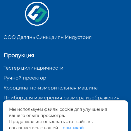
ООО Далянь Синьцзиян Индустрия
Продукция
Тестер цилиндричности
Ручной проектор
Координатно-измерительная машина
Прибор для измерения размера изображения
Мы используем файлы cookie для улучшения
Контактная информация
вашего опыта просмотра.
Продолжая использовать этот сайт, вы
15, улица Чжэньпэн Чжун-2, Даляньская зона
экономического и технического развития,
соглашаетесь с нашей
Политикой