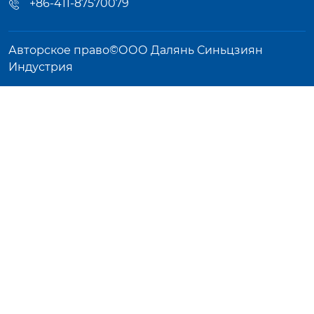
+86-411-87570079
Авторское право©ООО Далянь Синьцзиян
Индустрия