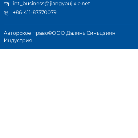
int_business@jiangyoujixie.net
+86-411-87570079
Авторское право©ООО Далянь Синьцзиян
Индустрия