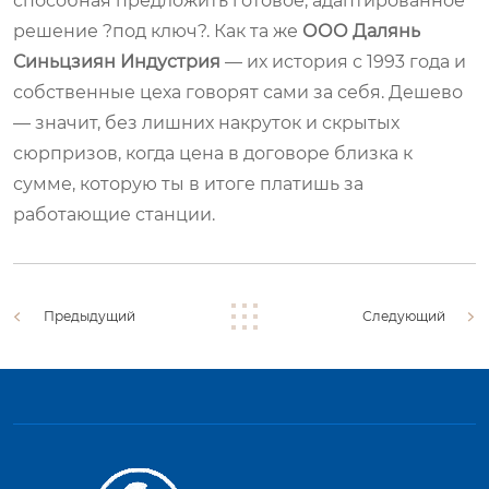
способная предложить готовое, адаптированное
решение ?под ключ?. Как та же
ООО Далянь
Синьцзиян Индустрия
— их история с 1993 года и
собственные цеха говорят сами за себя. Дешево
— значит, без лишних накруток и скрытых
сюрпризов, когда цена в договоре близка к
сумме, которую ты в итоге платишь за
работающие станции.
Предыдущий
Следующий