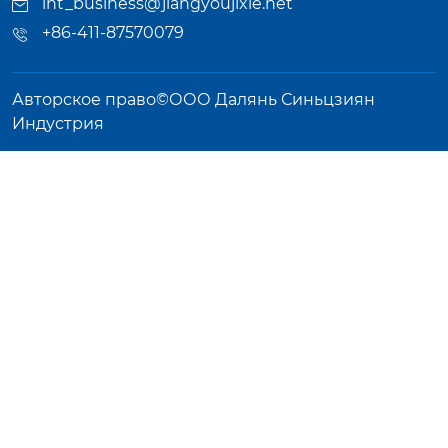
int_business@jiangyoujixie.net
+86-411-87570079
Авторское право©ООО Далянь Синьцзиян
Индустрия