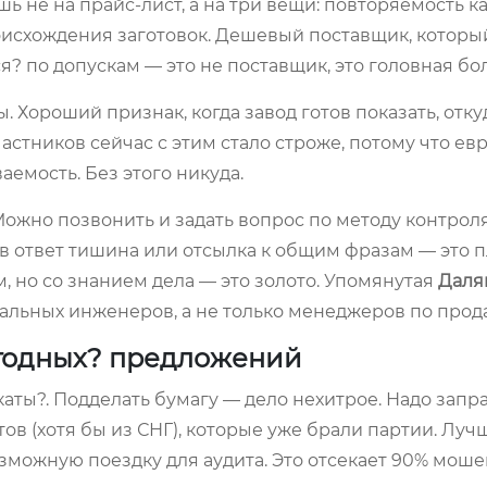
ь не на прайс-лист, а на три вещи: повторяемость ка
оисхождения заготовок. Дешевый поставщик, которы
? по допускам — это не поставщик, это головная бол
 Хороший признак, когда завод готов показать, отку
частников сейчас с этим стало строже, потому что ев
мость. Без этого никуда.
ожно позвонить и задать вопрос по методу контрол
в ответ тишина или отсылка к общим фразам — это п
, но со знанием дела — это золото. Упомянутая
Даля
рмальных инженеров, а не только менеджеров по прод
годных? предложений
каты?. Подделать бумагу — дело нехитрое. Надо запр
тов (хотя бы из СНГ), которые уже брали партии. Луч
озможную поездку для аудита. Это отсекает 90% моше