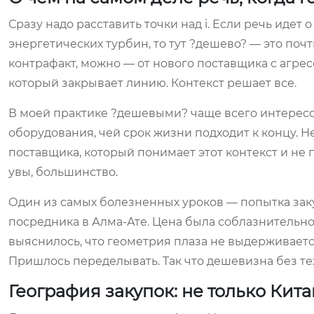
Сразу надо расставить точки над i. Если речь идет
энергетических турбин, то тут ?дешево? — это по
контрафакт, можно — от нового поставщика с агре
который закрывает линию. Контекст решает все.
В моей практике ?дешевыми? чаще всего интересо
оборудования, чей срок жизни подходит к концу. Не
поставщика, который понимает этот контекст и не 
увы, большинство.
Один из самых болезненных уроков — попытка зак
посредника в Алма-Ате. Цена была соблазнительн
выяснилось, что геометрия плаза не выдерживаетс
Пришлось переделывать. Так что дешевизна без те
География закупок: не только Кита