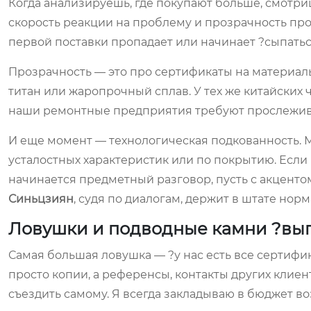
Когда анализируешь, где покупают больше, смотриш
скорость реакции на проблему и прозрачность пр
первой поставки пропадает или начинает ?сыпаться
Прозрачность — это про сертификаты на материалы.
титан или жаропрочный сплав. У тех же китайских 
наши ремонтные предприятия требуют прослеживае
И еще момент — технологическая подкованность. М
усталостных характеристик или по покрытию. Если 
начинается предметный разговор, пусть с акцентом
Синьцзиян
, судя по диалогам, держит в штате но
Ловушки и подводные камни ?вы
Самая большая ловушка — ?у нас есть все сертифи
просто копии, а референсы, контакты других клиен
съездить самому. Я всегда закладываю в бюджет в