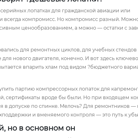
 о серийных лопатках для гражданской авиации или
чти всегда компромисс. Но компромисс разный. Можн
ссивным ценообразованием, а можно — остатки с зав
вались для ремонтных циклов, для учебных стендов
 для нового двигателя, конечно. И вот здесь ключев
пытается впарить хлам под видом ?бюджетного вариан
упить партию компрессорных лопаток для капремон
ой, сертификаты вроде бы были. Но при входящем ко
я в допуске по спинке. Мелочь? Для ремонтников — 
хподдержки и вменяемого контроля — это путь к убы
й, но в основном он