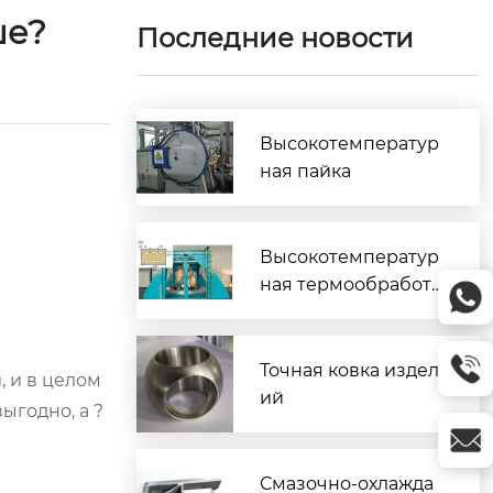
ше?
Последние новости
Высокотемператур
ная пайка
Высокотемператур
ная термообработк
а
Точная ковка издел
, и в целом
ий
ыгодно, а ?
Смазочно-охлажда