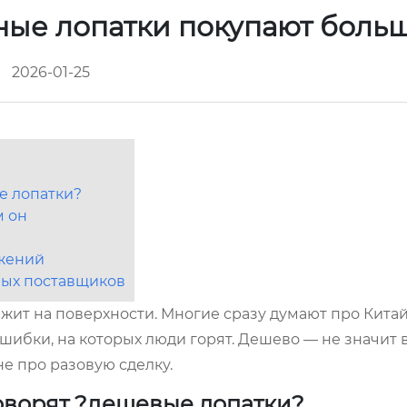
ные лопатки покупают боль
2026-01-25
е лопатки?
м он
жений
ных поставщиков
ежит на поверхности. Многие сразу думают про Китай
шибки, на которых люди горят. Дешево — не значит в
не про разовую сделку.
говорят ?дешевые лопатки?