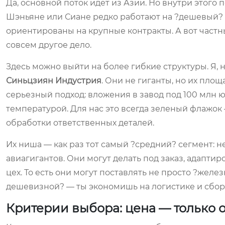
Да, основной поток идет из Азии. Но внутри этого
Шэньяне или Сиане редко работают на ?дешевый?
ориентированы на крупные контракты. А вот частн
совсем другое дело.
Здесь можно выйти на более гибкие структуры. Я,
Синьцзиян Индустрия
. Они не гиганты, но их площа
серьезный подход: вложения в завод под 100 млн юа
температурой. Для нас это всегда зеленый флажок
обработки ответственных деталей.
Их ниша — как раз тот самый ?средний? сегмент: 
авиагигантов. Они могут делать под заказ, адапти
цех. То есть они могут поставлять не просто ?железк
дешевизной? — ты экономишь на логистике и сборк
Критерии выбора: цена — только 