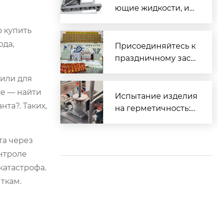
ющие жидкости, ис
пользуемые для об
о купить
работки различных
ода,
материалов
Присоединяйтесь к
праздничному заст
олью и вместе встр
 или для
етим Весенний фес
ое — найти
тиваль.
Испытание изделия
та?. Таких,
на герметичность:
Часть 2 (Прецизион
ное литье)
та через
нтроле
катастрофа.
ткам.