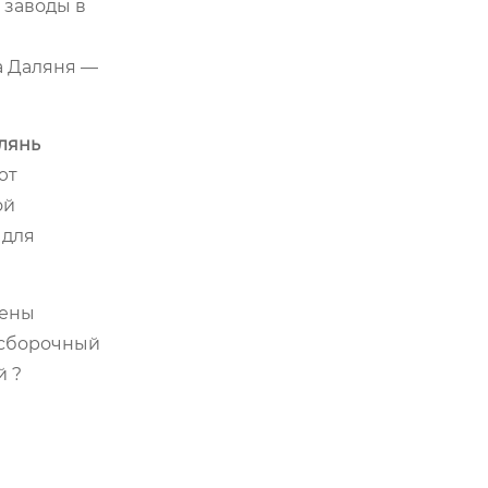
 заводы в
а Даляня —
лянь
ют
ой
 для
цены
ь сборочный
й ?