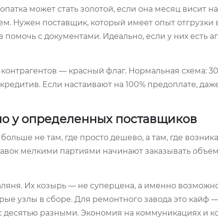
патка может стать золотой, если она месяц висит на
м. Нужен поставщик, который имеет опыт отгрузки 
 помочь с документами. Идеально, если у них есть аг
 контрагентов — красный флаг. Нормальная схема: 30
ккредитив. Если настаивают на 100% предоплате, даж
о у определенных поставщиков
больше не там, где просто дешево, а там, где возник
тавок мелкими партиями начинают заказывать объем
аляня. Их козырь — не суперцена, а именно возможн
орые узлы в сборе. Для ремонтного завода это кайф 
 с десятью разными. Экономия на коммуникациях и к