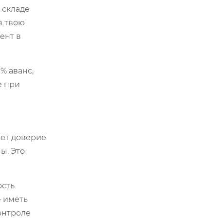
 складе
в твою
ент в
% аванс,
е при
ает доверие
ы. Это
ость
— иметь
онтроле