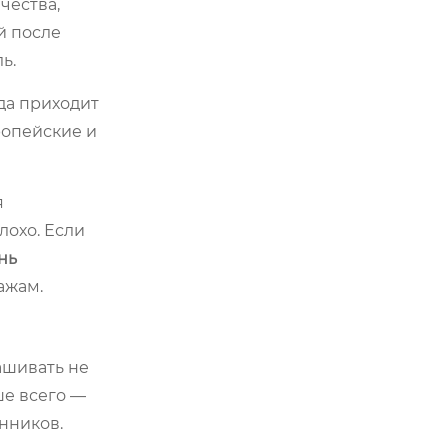
чества,
й после
ь.
да приходит
ропейские и
я
лохо. Если
нь
ажам.
ашивать не
ше всего —
нников.