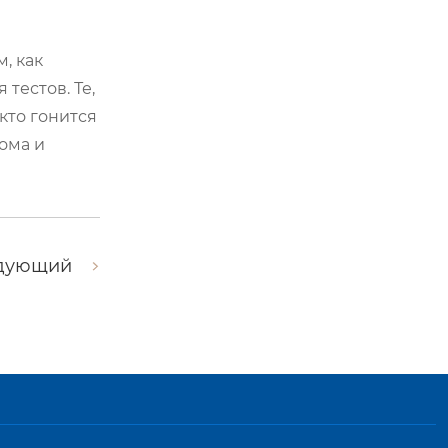
, как
тестов. Те,
кто гонится
ома и
дующий