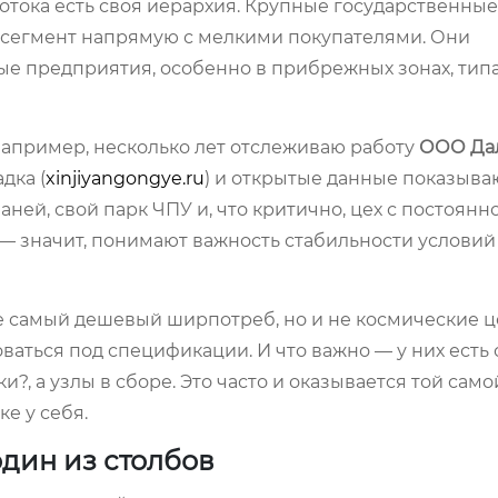
 потока есть своя иерархия. Крупные государственные
 сегмент напрямую с мелкими покупателями. Они
ые предприятия, особенно в прибрежных зонах, тип
 например, несколько лет отслеживаю работу
ООО Да
дка (
xinjiyangongye.ru
) и открытые данные показыва
ней, свой парк ЧПУ и, что критично, цех с постоянн
 — значит, понимают важность стабильности условий
не самый дешевый ширпотреб, но и не космические 
роваться под спецификации. И что важно — у них ест
и?, а узлы в сборе. Это часто и оказывается той само
е у себя.
один из столбов