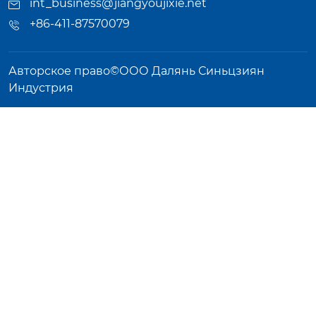
int_business@jiangyoujixie.net
+86-411-87570079
Авторское право©ООО Далянь Синьцзиян
Индустрия