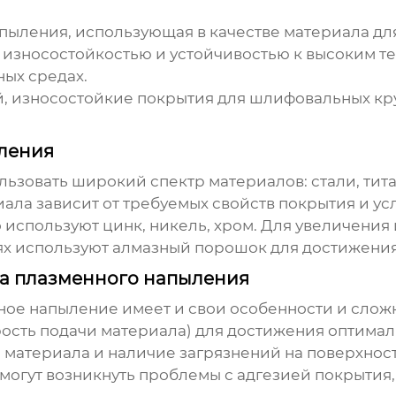
пыления, использующая в качестве материала дл
 износостойкостью и устойчивостью к высоким те
ных средах.
, износостойкие покрытия для шлифовальных кр
ления
ьзовать широкий спектр материалов: стали, тита
иала зависит от требуемых свойств покрытия и ус
о используют цинк, никель, хром. Для увеличени
аях используют алмазный порошок для достижени
са плазменного напыления
ное напыление
имеет и свои особенности и слож
рость подачи материала) для достижения оптимал
 материала и наличие загрязнений на поверхност
огут возникнуть проблемы с адгезией покрытия,