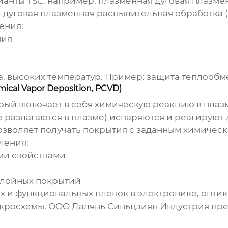
ианты TSC, например, плазменная дуговая плазме
аз-дуговая плазменная распылительная обработка (P
ения:
ния
а, высоких температур. Пример: защита теплооб
cal Vapor Deposition, PCVD)
орый включает в себя химическую реакцию в плаз
 разлагаются в плазме) испаряются и реагируют д
озволяет получать покрытия с заданным химическ
ления:
ми свойствами
слойных покрытий
 и функциональных пленок в электронике, оптик
икросхемы. ООО Далянь Синьцзиян Индустрия пре