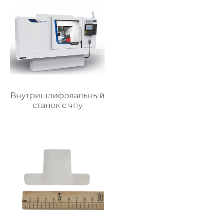
Bнутришлифовальный
станок с чпу