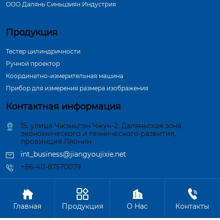
ООО Далянь Синьцзиян Индустрия
Продукция
Тестер цилиндричности
Ручной проектор
Координатно-измерительная машина
Прибор для измерения размера изображения
Контактная информация
15, улица Чжэньпэн Чжун-2, Даляньская зона
экономического и технического развития,
провинция Ляонин
int_business@jiangyoujixie.net
+86-411-87570079




Авторское право©ООО Далянь Синьцзиян Индустрия
Главная
Продукция
О Hас
Контакты