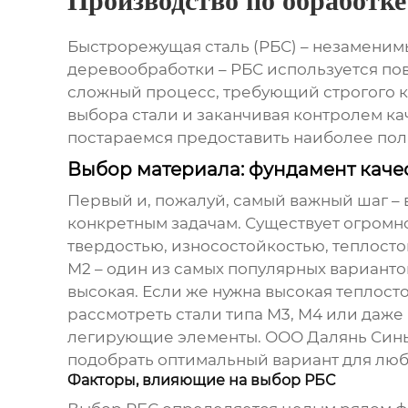
Производство по обработк
Быстрорежущая сталь (РБС) – незаменим
деревообработки – РБС используется по
сложный процесс, требующий строгого ко
выбора стали и заканчивая контролем кач
постараемся предоставить наиболее по
Выбор материала: фундамент каче
Первый и, пожалуй, самый важный шаг – 
конкретным задачам. Существует огромн
твердостью, износостойкостью, теплосто
M2 – один из самых популярных варианто
высокая. Если же нужна высокая теплост
рассмотреть стали типа M3, M4 или даж
легирующие элементы. ООО Далянь Синь
подобрать оптимальный вариант для любог
Факторы, влияющие на выбор РБС