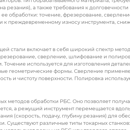
торов: тип обрабатываемого материала, требуем
ина резания), а также требования к долговечности
б ее обработки: точение, фрезерование, сверлени
 к преждевременному износу инструмента, сниж
щей стали
включает в себя широкий спектр мето
резерование, сверление, шлифование и полировк
и. Точение используется для изготовления детал
ые геометрические формы. Сверление применяет
сть и чистоту поверхности. Полировка используе
ых методов обработки РБС. Оно позволяет получа
тся, а режущий инструмент перемещается вдоль н
ния (скорость, подачу, глубину резания) для об
и. Существуют различные типы токарных станков: