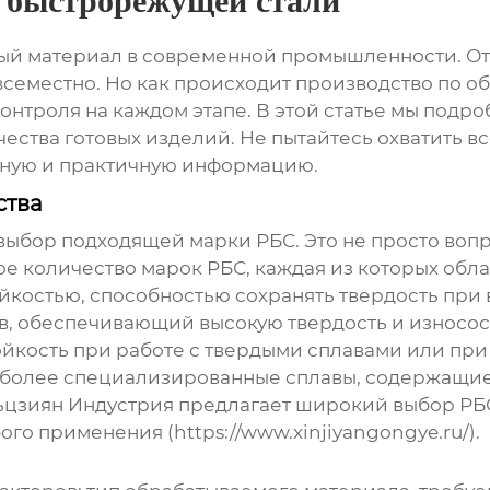
е быстрорежущей стали
ый материал в современной промышленности. От 
всеместно. Но как происходит
производство по о
нтроля на каждом этапе. В этой статье мы подро
ества готовых изделий. Не пытайтесь охватить все
лную и практичную информацию.
ства
выбор подходящей марки РБС. Это не просто вопр
ое количество марок РБС, каждая из которых обл
йкостью, способностью сохранять твердость при 
в, обеспечивающий высокую твердость и износост
ойкость при работе с твердыми сплавами или при 
е более специализированные сплавы, содержащие
цзиян Индустрия предлагает широкий выбор РБС 
о применения (https://www.xinjiyangongye.ru/).