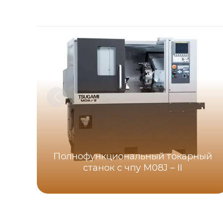
Полнофункциональный токарный
станок с чпу M08J – II