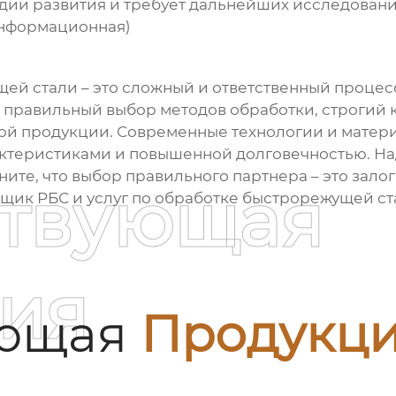
адии развития и требует дальнейших исследовани
информационная)
щей стали
– это сложный и ответственный проце
 правильный выбор методов обработки, строгий к
вой продукции. Современные технологии и матери
ктеристиками и повышенной долговечностью. Над
ните, что выбор правильного партнера – это зало
ствующая
ик РБС и услуг по обработке быстрорежущей стали
ия
ующая
Продукц