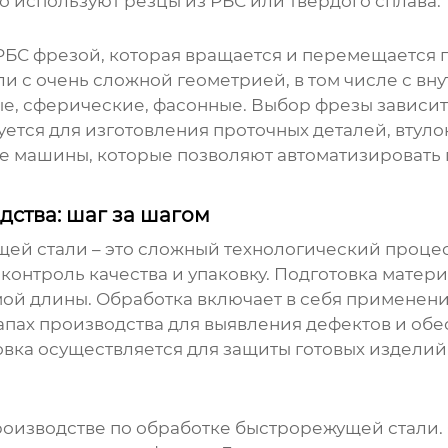
о используют резцы из РБС или твердого сплава.
БС фрезой, которая вращается и перемещается п
 с очень сложной геометрией, в том числе с вну
е, сферические, фасонные. Выбор фрезы зависит
ется для изготовления проточных деталей, втуло
е машины, которые позволяют автоматизировать
ства: шаг за шагом
щей стали
– это сложный технологический процес
 контроль качества и упаковку. Подготовка матери
мой длины. Обработка включает в себя применен
тапах производства для выявления дефектов и обе
овка осуществляется для защиты готовых издели
роизводстве по обработке быстрорежущей стали