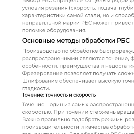
Выбор РБС определяется целым рядом фак
условия резания (скорость, подача, глуб
характеристики самой стали, но и спосо
неправильной марки РБС может привести
поломке оборудования.
Основные методы обработки РБС
Производство по обработке быстрорежу
распространенными являются точение, ф
особенности, преимущества и недостатк
Фрезерование позволяет получать сложн
Шлифование обеспечивает высокую точно
гладкости.
Точение: точность и скорость
Точение – один из самых распространенн
скоростью. При точении стержень вращае
Важно правильно подобрать режимы реза
производительности и качества обработк