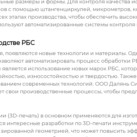
льные размеры и формы. Для контроля качества и
ров с помощью штангенциркулей, микрометров, 
сех этапах производства, чтобы обеспечить высок
льзуют автоматизированные системы контроля к
одстве РБС
я, появляются новые технологии и материалы. О
озволяют автоматизировать процесс обработки РБ
 является использование новых марок РБС, кот
костью, износостойкостью и твердостью. Также 
зованием современных технологий. ООО Далянь С
т свои производственные процессы, чтобы пред
гии (3D-печать) в основном применяются для изго
я интересные разработки по 3D-печати инструмен
ированной геометрией, что может повысить эфф