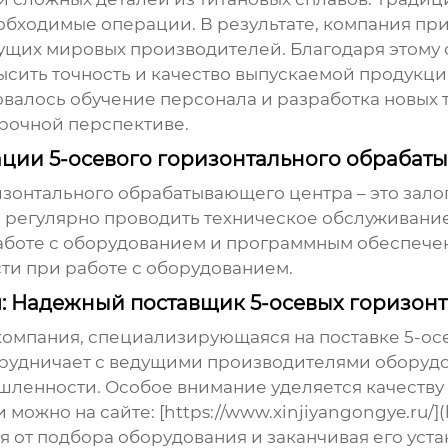
обходимые операции. В результате, компания п
дущих мировых производителей. Благодаря этому
ысить точность и качество выпускаемой продукци
валось обучение персонала и разработка новых 
срочной перспективе.
тации 5-осевого горизонтального обрабат
изонтального обрабатывающего центра
– это зал
, регулярно проводить техническое обслуживани
работе с оборудованием и программным обеспечен
ти при работе с оборудованием.
: Надежный поставщик 5-осевых горизон
компания, специализирующаяся на поставке
5-ос
рудничает с ведущими производителями оборуд
ленности. Особое внимание уделяется качеству
ожно на сайте: [https://www.xinjiyangongye.ru/](h
 от подбора оборудования и заканчивая его уст