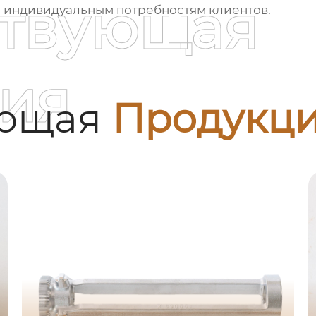
ствующая
е индивидуальным потребностям клиентов.
ия
ующая
Продукц