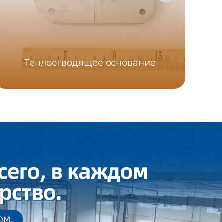
Го
Теплоотводящее основание