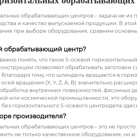
оризонтальных обрабатывающих
тальных обрабатывающих центров
– задача не из 
дства и качество выпускаемой продукции. В это
имание при выборе оборудования, сравним основ
ый обрабатывающий центр?
важно понять, что такое
5-осевой горизонтальны
конструкции позволяют обрабатывать заготовки 
 благодаря тому, что шпиндель вращается в гориз
 осей вращения (X, Y, Z, A, B) значительно расши
обработка внутренних поверхностей, фасонных де
ной или космической промышленности, это обор
 без горизонтального 5-осевого центродела здесь
боре производителя?
тальных обрабатывающих центров
– это не прост
жить не только качественное оборудование, но и