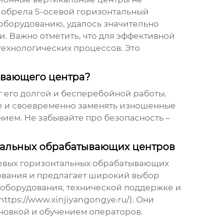
риобрела
5-осевой горизонтальный
 оборудованию, удалось значительно
и. Важно отметить, что для эффективной
технологических процессов. Это
ывающего центра?
ог его долгой и бесперебойной работы.
е и своевременно заменять изношенные
ием. Не забывайте про безопасность –
тальных обрабатывающих центров
евых горизонтальных обрабатывающих
ования и предлагает широкий выбор
 оборудования, технической поддержке и
ttps://www.xinjiyangongye.ru/). Они
ановкой и обучением операторов.