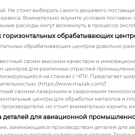
й. Не стоит выбирать самого дешевого поставщика
ервиса. Внимательно изучите условия поставки: с
ельные расходы могут возникнуть в процессе экс
х горизонтальных обрабатывающих центр
нтальных обрабатывающих центров
довольно разн
звестный своим высоким качеством и инновацион
х центров для различных отраслей промышленнос
ализирующийся на станках с ЧПУ. Предлагает ши
ительностью. (https://www.mazak.com/)
стный своими лазерными и сварочными технологи
нтальные центры для обработки металлов и плас
производители, но стоит внимательно изучить их
а деталей для авиационной промышленн
ия, занимающаяся производством деталей для 
и сложных деталей из титановых сплавов. Тради