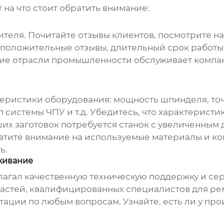
 на что стоит обратить внимание:
теля. Почитайте отзывы клиентов, посмотрите н
положительные отзывы, длительный срок работы
кие отрасли промышленности обслуживает компани
теристики оборудования: мощность шпинделя, то
п системы ЧПУ и т.д. Убедитесь, что характерист
ших заготовок потребуется станок с увеличенны
атите внимание на используемые материалы и ко
ь.
живание
лагал качественную техническую поддержку и сер
частей, квалифицированных специалистов для ре
тации по любым вопросам. Узнайте, есть ли у пр