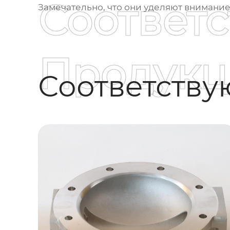
Соответ
Замечательно, что они уделяют внимани
Продукц
Соответств