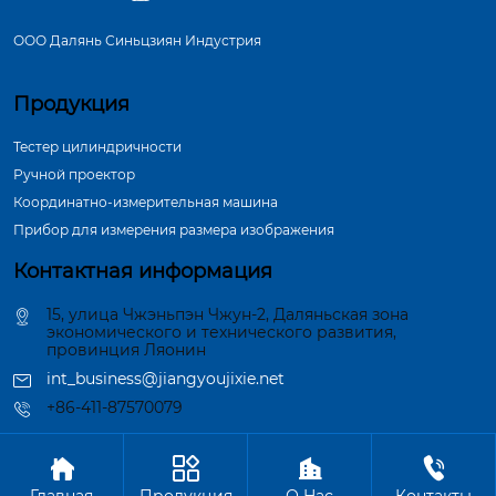
ООО Далянь Синьцзиян Индустрия
Продукция
Тестер цилиндричности
Ручной проектор
Координатно-измерительная машина
Прибор для измерения размера изображения
Контактная информация
15, улица Чжэньпэн Чжун-2, Даляньская зона
экономического и технического развития,
провинция Ляонин
int_business@jiangyoujixie.net
+86-411-87570079




Авторское право©ООО Далянь Синьцзиян Индустрия
Главная
Продукция
О Hас
Контакты