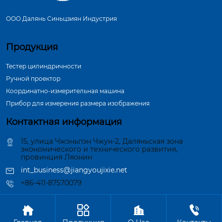
ООО Далянь Синьцзиян Индустрия
Продукция
Тестер цилиндричности
Ручной проектор
Координатно-измерительная машина
Прибор для измерения размера изображения
Контактная информация
15, улица Чжэньпэн Чжун-2, Даляньская зона
экономического и технического развития,
провинция Ляонин
int_business@jiangyoujixie.net
+86-411-87570079




Авторское право©ООО Далянь Синьцзиян Индустрия