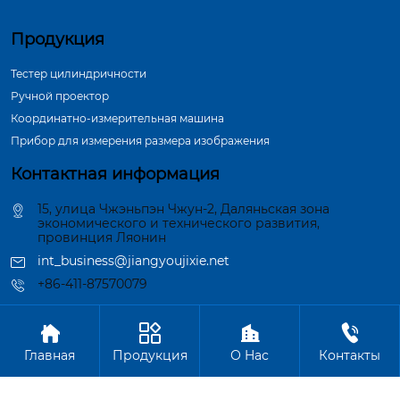
Продукция
Тестер цилиндричности
Ручной проектор
Координатно-измерительная машина
Прибор для измерения размера изображения
Контактная информация
15, улица Чжэньпэн Чжун-2, Даляньская зона
экономического и технического развития,
провинция Ляонин
int_business@jiangyoujixie.net
+86-411-87570079




Авторское право©ООО Далянь Синьцзиян Индустрия
Главная
Продукция
О Hас
Контакты