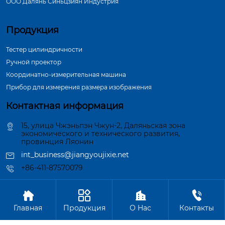
ООО Далянь Синьцзиян Индустрия
Продукция
Тестер цилиндричности
Ручной проектор
Координатно-измерительная машина
Прибор для измерения размера изображения
Контактная информация
15, улица Чжэньпэн Чжун-2, Даляньская зона
экономического и технического развития,
провинция Ляонин
int_business@jiangyoujixie.net
+86-411-87570079




Авторское право©ООО Далянь Синьцзиян Индустрия
Главная
Продукция
О Hас
Контакты