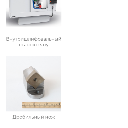
Bнутришлифовальный
станок с чпу
Дробильный нож