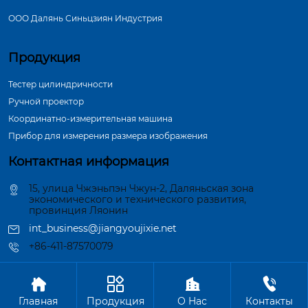
ООО Далянь Синьцзиян Индустрия
Продукция
Тестер цилиндричности
Ручной проектор
Координатно-измерительная машина
Прибор для измерения размера изображения
Контактная информация
15, улица Чжэньпэн Чжун-2, Даляньская зона
экономического и технического развития,
провинция Ляонин
int_business@jiangyoujixie.net
+86-411-87570079




Авторское право©ООО Далянь Синьцзиян Индустрия
Главная
Продукция
О Hас
Контакты