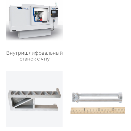
Bнутришлифовальный
станок с чпу