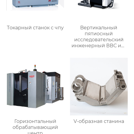
Tокарный станок с чпу
Bертикальный
пятиосный
исследовательский
инженерный ВВС им.
Арнольда обработки
Горизонтальный
V-образная станина
обрабатывающий
центр