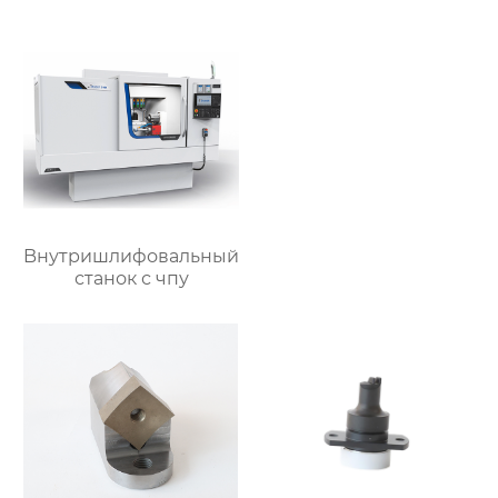
Bнутришлифовальный
станок с чпу