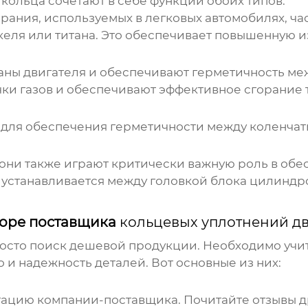
кольца сочетают в себе функции обоих типов.
орания, используемых в легковых автомобилях, ч
еля или титана. Это обеспечивает повышенную и
паны двигателя и обеспечивают герметичность 
ки газов и обеспечивают эффективное сгорание 
 для обеспечения герметичности между коленча
 они также играют критически важную роль в обе
 устанавливается между головкой блока цилиндр
боре поставщика
кольцевых уплотнений д
росто поиск дешевой продукции. Необходимо учи
 и надежность деталей. Вот основные из них:
тацию компании-поставщика. Почитайте отзывы д