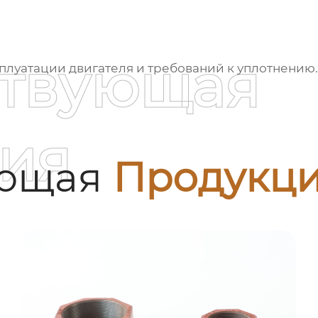
ствующая
плуатации двигателя и требований к уплотнению.
ия
ующая
Продукц