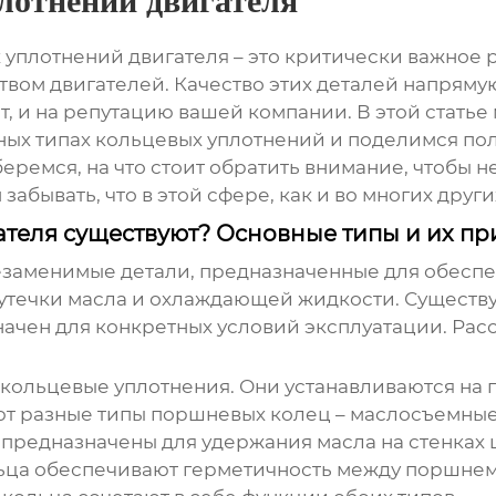
лотнений двигателя
 уплотнений двигателя
– это критически важное
ом двигателей. Качество этих деталей напрямую
ит, и на репутацию вашей компании. В этой стат
ных типах кольцевых уплотнений и поделимся по
еремся, на что стоит обратить внимание, чтобы 
абывать, что в этой сфере, как и во многих други
ателя существуют? Основные типы и их п
незаменимые детали, предназначенные для обес
утечки масла и охлаждающей жидкости. Существу
начен для конкретных условий эксплуатации. Ра
е кольцевые уплотнения. Они устанавливаются на
т разные типы поршневых колец – маслосъемны
предназначены для удержания масла на стенках 
льца обеспечивают герметичность между поршнем