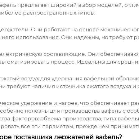
афель
предлагает широкий выбор моделей, отли
аиболее распространенных типов:
держатели. Они работают на основе механическо
него использования. Они надежны, но требуют р
 и электрическую составляющие. Они обеспечиваю
 автоматизировать процесс. Идеальны для средни
жатый воздух для удержания вафельной оболочк
они требуют наличия источника сжатого воздуха и
ческое удержание и нагрев, что обеспечивает р
обенно полезны для производства вафель с осо
тва факторов: объема производства, типа вафель
ровать все эти параметры, прежде чем принимат
боре поставщика держателей вафель?