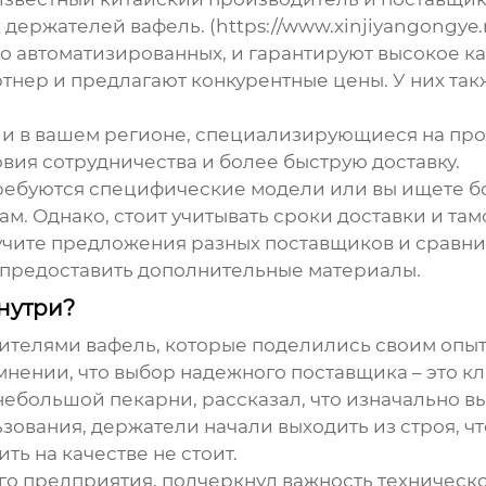
 держателей вафель
. (https://www.xinjiyangongy
о автоматизированных, и гарантируют высокое к
тнер и предлагают конкурентные цены. У них так
и в вашем регионе, специализирующиеся на про
вия сотрудничества и более быструю доставку.
ребуются специфические модели или вы ищете б
м. Однако, стоит учитывать сроки доставки и т
учите предложения разных поставщиков и сравни
ь предоставить дополнительные материалы.
знутри?
ителями вафель, которые поделились своим опы
 мнении, что выбор надежного поставщика – это к
ебольшой пекарни, рассказал, что изначально в
ьзования, держатели начали выходить из строя, ч
ть на качестве не стоит.
о предприятия, подчеркнул важность техническо