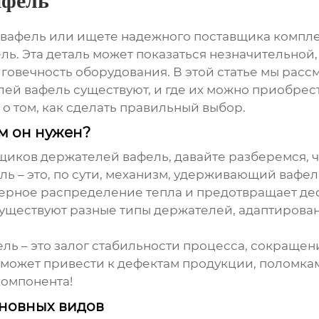
афель
вафель или ищете надежного поставщика комплек
ель
. Эта деталь может показаться незначительной,
лговечность оборудования. В этой статье мы рас
лей вафель существуют, и где их можно приобрес
о том, как сделать правильный выбор.
ем он нужен?
щиков держателей вафель
, давайте разберемся, ч
ль – это, по сути, механизм, удерживающий вафе
ерное распределение тепла и предотвращает де
 Существуют разные типы держателей, адаптиров
 – это залог стабильности процесса, сокращени
ожет привести к дефектам продукции, поломкам 
компонента!
сновных видов