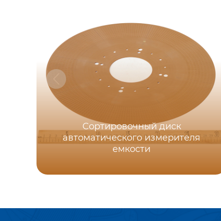
Сортировочный диск
автоматического измерителя
емкости