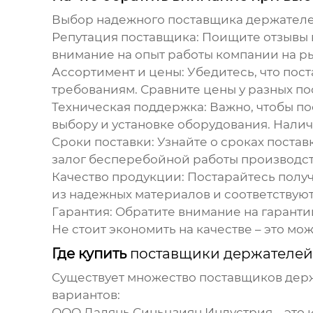
Выбор надежного
поставщика держател
Репутация поставщика:
Поищите отзывы в
внимание на опыт работы компании на ры
Ассортимент и цены:
Убедитесь, что пос
требованиям. Сравните цены у разных п
Техническая поддержка:
Важно, чтобы по
выбору и установке оборудования. Нали
Сроки поставки:
Узнайте о сроках постав
залог бесперебойной работы производст
Качество продукции:
Постарайтесь получ
из надежных материалов и соответствуют
Гарантия:
Обратите внимание на гаранти
Не стоит экономить на качестве – это м
Где купить
поставщики держателей
Существует множество
поставщиков дер
вариантов:
ООО Далянь Синьцзиян Индустрия
– это