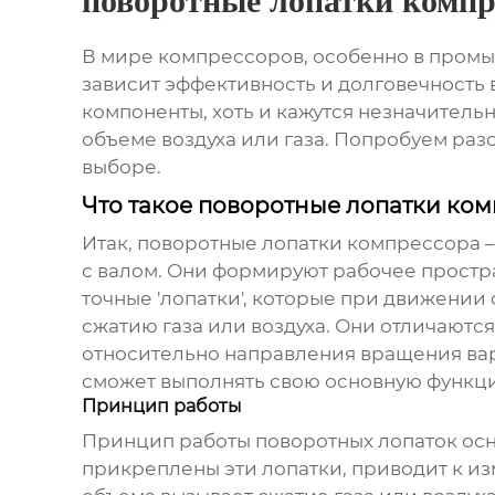
поворотные лопатки компр
В мире компрессоров, особенно в промы
зависит эффективность и долговечность 
компоненты, хоть и кажутся незначитель
объеме воздуха или газа. Попробуем разоб
выборе.
Что такое поворотные лопатки ко
Итак,
поворотные лопатки компрессора
–
с валом. Они формируют рабочее простран
точные 'лопатки', которые при движении
сжатию газа или воздуха. Они отличаются 
относительно направления вращения вар
сможет выполнять свою основную функц
Принцип работы
Принцип работы
поворотных лопаток
осн
прикреплены эти лопатки, приводит к и