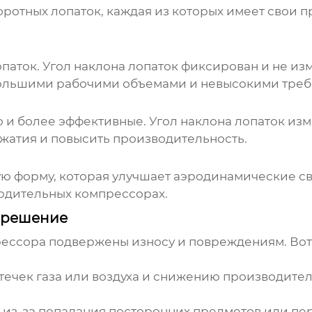
оротных лопаток
, каждая из которых имеет свои 
паток. Угол наклона лопаток фиксирован и не из
большими рабочими объемами и невысокими треб
о и более эффективные. Угол наклона лопаток из
сжатия и повысить производительность.
ую форму, которая улучшает аэродинамические с
одительных компрессорах.
 решение
рессора
подвержены износу и повреждениям. Во
утечек газа или воздуха и снижению производите
 из-за попадания посторонних предметов или пе