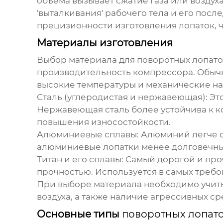
объема вызывает сжатие газа или воздуха
'выталкивания' рабочего тела и его посл
прецизионности изготовления лопаток, 
Материалы изготовления
Выбор материала для
поворотных лопат
производительность компрессора. Обыч
высокие температуры и механические н
Сталь (углеродистая и нержавеющая)
: Э
Нержавеющая сталь более устойчива к к
повышения износостойкости.
Алюминиевые сплавы
: Алюминий легче 
алюминиевые лопатки менее долговечны, 
Титан и его сплавы
: Самый дорогой и пр
прочностью. Используется в самых требо
При выборе материала необходимо учиты
воздуха, а также наличие агрессивных ср
Основные типы
поворотных лопат