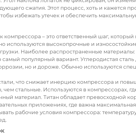
. Угол наклона лопаток не фиксирован, он измен
едующего сжатия. Этот процесс, хоть и кажется пр
чтобы избежать утечек и обеспечить максимальну
ок компрессора
– это ответственный шаг, который
но используются высокопрочные и износостойки
агрузки. Наиболее распространенные материалы:
то самый популярный вариант. Углеродистая стал
оррозии, но и дороже. Обычно используются спе
стали, что снижает инерцию компрессора и повыш
чем стальные. Используются в компрессорах, где
очный материал. Титан обладает превосходной к
вательных приложениях, где важна максимальная
вать рабочие условия компрессора: температуру,
ед.
ок