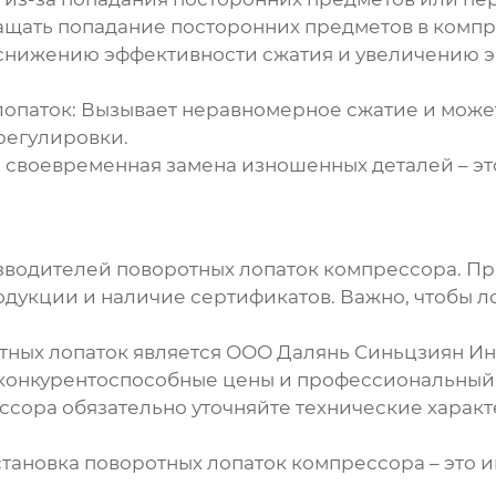
ащать попадание посторонних предметов в компр
 снижению эффективности сжатия и увеличению 
лопаток
:
Вызывает неравномерное сжатие и может
регулировки.
 своевременная замена изношенных деталей – эт
изводителей
поворотных лопаток компрессора
. П
одукции и наличие сертификатов. Важно, чтобы л
тных лопаток
является ООО Далянь Синьцзиян Инду
 конкурентоспособные цены и профессиональный
ессора
обязательно уточняйте технические харак
становка
поворотных лопаток компрессора
– это 