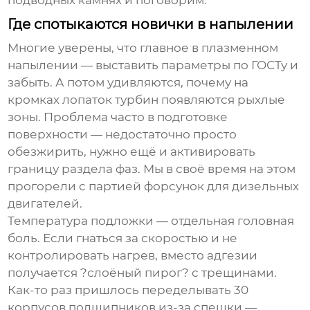
подводных камнях и поговорим.
Где спотыкаются новички в напылении
Многие уверены, что главное в
плазменном
напылении
— выставить параметры по ГОСТу и
забыть. А потом удивляются, почему на
кромках лопаток турбин появляются рыхлые
зоны. Проблема часто в подготовке
поверхности — недостаточно просто
обезжирить, нужно ещё и активировать
границу раздела фаз. Мы в своё время на этом
прогорели с партией форсунок для дизельных
двигателей.
Температура подложки — отдельная головная
боль. Если гнаться за скоростью и не
контролировать нагрев, вместо адгезии
получается ?слоёный пирог? с трещинами.
Как-то раз пришлось переделывать 30
корпусов подшипников из-за спешки —