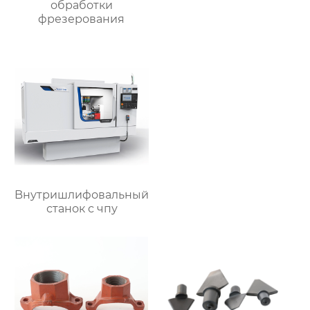
обработки
фрезерования
Bнутришлифовальный
станок с чпу