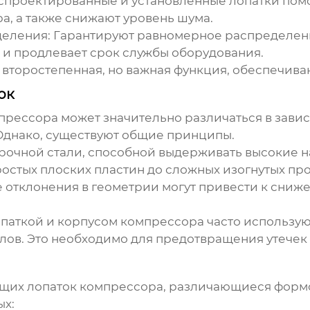
проектированные и установленные лопатки пом
, а также снижают уровень шума.
деления:
Гарантируют равномерное распределение
 и продлевает срок службы оборудования.
 второстепенная, но важная функция, обеспечив
ок
прессора
может значительно различаться в завис
. Однако, существуют общие принципы.
рочной стали, способной выдерживать высокие н
ростых плоских пластин до сложных изогнутых п
е отклонения в геометрии могут привести к сни
аткой и корпусом компрессора часто использую
ов. Это необходимо для предотвращения утечек 
щих лопаток компрессора
, различающиеся формо
ых: