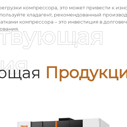
егрузки компрессора, это может привести к изно
пользуйте хладагент, рекомендованный произво
тками компрессора – это инвестиция в долговеч
ствующая
ования.
ия
ующая
Продукц