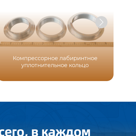
Компрессорное лабиринтное
уплотнительное кольцо