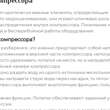
мпрессора
это критически важные элементы, определяющие 
сто недооцениваемые, они играют ключевую рол
аспределения внутри компрессора. Понимание и
ой и бесперебойной работы оборудования.
компрессора?
е разберемся, что именно представляют собой
нап
оложенные в верхней части компрессора, непос
просто удерживать лопатки на месте, но и направля
бочей камере компрессора.
рно раздать воду из одного источника нескольким
 вы направите струю воды через насадки, то пото
мпрессора
выполняют аналогичную функцию, тольк
вная функция. Лопатки обеспечивают заданный у
ессии.