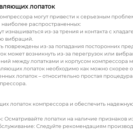
вляющих лопаток
компрессора
могут привести к серьезным пробле
з наиболее распространенных:
т изнашиваться из-за трения и контакта с хладаг
ю вибраций.
ть повреждены из-за попадания посторонних пре
к может возникнуть из-за перегрузок или вибра
ий между лопатками и корпусом компрессора мож
ляющих лопаток необходимо как можно скорее о
енных лопаток – относительно простая процедур
прессора.
их лопаток компрессора
и обеспечить надежную
к:
Осматривайте лопатки на наличие признаков и
бслуживание:
Следуйте рекомендациям производ