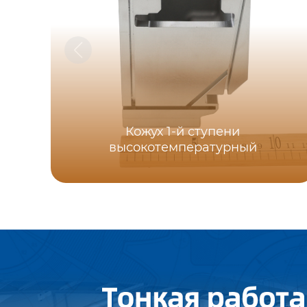
Кожух 1-й ступени
высокотемпературный