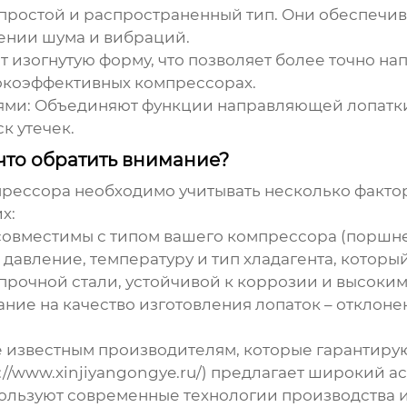
простой и распространенный тип. Они обеспечи
жении шума и вибраций.
 изогнутую форму, что позволяет более точно нап
сокоэффективных компрессорах.
ями:
Объединяют функции направляющей лопатки 
к утечек.
что обратить внимание?
прессора
необходимо учитывать несколько факто
х:
овместимы с типом вашего компрессора (поршнево
давление, температуру и тип хладагента, которы
рочной стали, устойчивой к коррозии и высоким
ие на качество изготовления лопаток – отклонен
 известным производителям, которые гарантирую
//www.xinjiyangongye.ru/) предлагает широкий 
ользуют современные технологии производства 