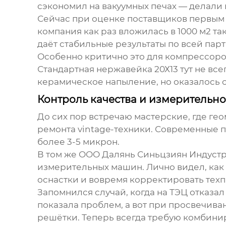
сэкономил на вакуумных печах — делали
Сейчас при оценке поставщиков первым 
компания как раз вложилась в 1000 м2 та
даёт стабильные результаты по всей парт
Особенно критично это для компрессоро
Стандартная нержавейка 20Х13 тут не вс
керамическое напыление, но оказалось с
Контроль качества и измерительн
До сих пор встречаю мастерские, где г
ремонта vintage-техники. Современные
более 3-5 микрон.
В том же
ООО Далянь Синьцзиян Индуст
измерительных машин. Лично видел, как 
оснастки и вовремя корректировать тех
Запомнился случай, когда на ТЭЦ отказ
показала проблем, а вот при просвечив
решётки. Теперь всегда требую комбини