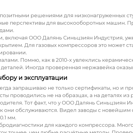
позитными решениями для низконагруженных сту
есные перспективы для высокооборотных машин. П
дами.
и, включая
ООО Далянь Синьцзиян Индустрия
, у
рытием. Для газовых компрессоров это может ста
ировании.
алами. Помню, как в 2010-х увлеклись керамичес
деталей. Иногда проверенная нержавейка оказы
бору и эксплуатации
егда запрашиваю не только сертификаты, но и п
ты проводились не на образцах, а на деталях из 
ителя. Тот факт, что у
ООО Далянь Синьцзиян И
как они обслуживаются. Видел заводы с новейшим
.1 мм.
ибродиагностики для каждого компрессора. Много
ок точнее, чем любые расчётные методы. Провере