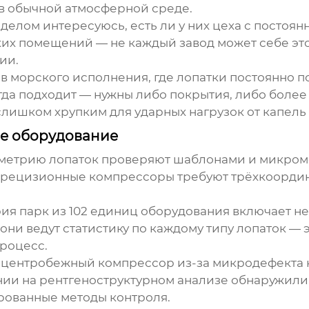
 в обычной атмосферной среде.
делом интересуюсь, есть ли у них
цеха с постоян
ких помещений — не каждый завод может себе это 
ии.
в морского исполнения, где лопатки постоянно п
егда подходит — нужны либо покрытия, либо более
лишком хрупким для ударных нагрузок от капель 
ое оборудование
еометрию
лопаток
проверяют шаблонами и микромет
 прецизионные компрессоры требуют трёхкоорди
рия
парк из 102 единиц оборудования включает н
они ведут статистику по каждому типу лопаток — 
процесс.
ал центробежный компрессор из-за микродефекта 
ании на рентгеноструктурном анализе обнаружил
рованные методы контроля.