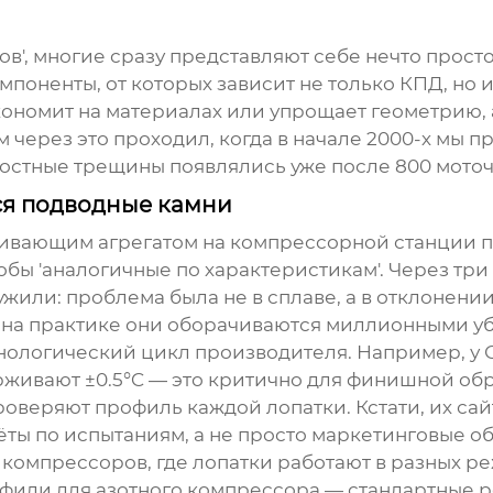
в', многие сразу представляют себе нечто прос
мпоненты, от которых зависит не только КПД, но 
 экономит на материалах или упрощает геометрию,
м через это проходил, когда в начале 2000-х мы 
лостные трещины появлялись уже после 800 моточ
тся подводные камни
ачивающим агрегатом на компрессорной станции
бы 'аналогичные по характеристикам'. Через тр
ли: проблема была не в сплаве, а в отклонении уг
а на практике они оборачиваются миллионными у
хнологический цикл производителя. Например, у
живают ±0.5°C — это критично для финишной обра
еряют профиль каждой лопатки. Кстати, их сайт 
ёты по испытаниям, а не просто маркетинговые о
компрессоров, где лопатки работают в разных реж
фили для азотного компрессора — стандартные р