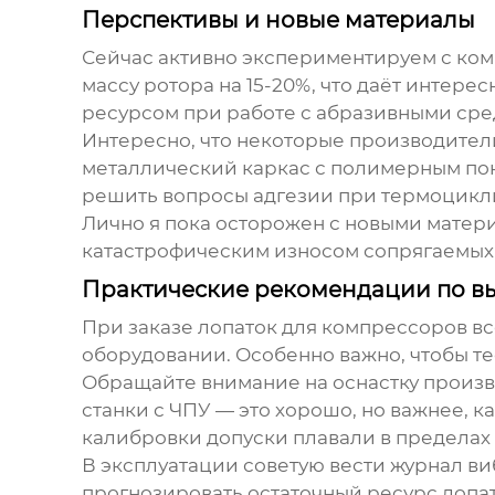
Перспективы и новые материалы
Сейчас активно экспериментируем с ком
массу ротора на 15-20%, что даёт интер
ресурсом при работе с абразивными сре
Интересно, что некоторые производител
металлический каркас с полимерным пок
решить вопросы адгезии при термоцикл
Лично я пока осторожен с новыми матери
катастрофическим износом сопрягаемых 
Практические рекомендации по вы
При заказе
лопаток для компрессоров
вс
оборудовании. Особенно важно, чтобы тес
Обращайте внимание на оснастку производ
станки с ЧПУ — это хорошо, но важнее, 
калибровки допуски плавали в пределах 0
В эксплуатации советую вести журнал в
прогнозировать остаточный ресурс лопат