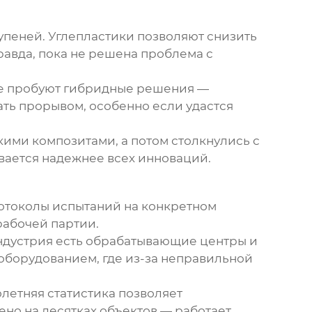
пеней. Углепластики позволяют снизить
равда, пока не решена проблема с
же пробуют гибридные решения —
ть прорывом, особенно если удастся
кими композитами, а потом столкнулись с
вается надежнее всех инноваций.
ротоколы испытаний на конкретном
рабочей партии.
ндустрия
есть обрабатывающие центры и
 оборудованием, где из-за неправильной
летняя статистика позволяет
но на десятках объектов — работает