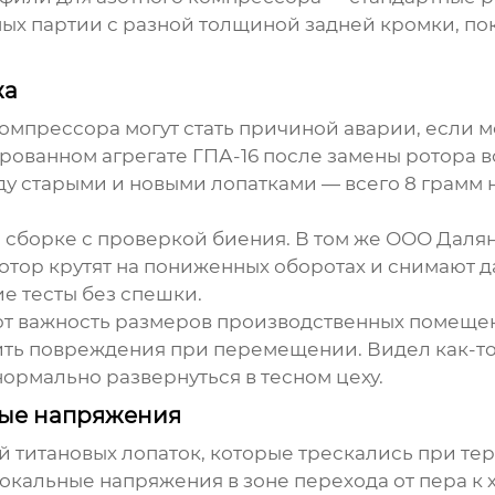
ных партии с разной толщиной задней кромки, п
жа
компрессора
могут стать причиной аварии, если
рованном агрегате ГПА-16 после замены ротора в
у старыми и новыми лопатками — всего 8 грамм на
 сборке с проверкой биения. В том же
ООО Далян
тор крутят на пониженных оборотах и снимают да
ие тесты без спешки.
ют важность размеров производственных помещени
ить повреждения при перемещении. Видел как-то
 нормально развернуться в тесном цеху.
ные напряжения
ей титановых лопаток, которые трескались при 
окальные напряжения в зоне перехода от пера к 