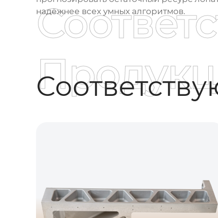
Соответ
надёжнее всех умных алгоритмов.
Продукц
Соответств