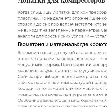
Лопатки для компрессоров
Когда слышишь 'лопатки для компрессоро
пластины. Но на деле это сложнейшие ко
отрасли до сих пор встречаются те, кто
не выходит на заявленные параметры. Са
аналоги для российских условий — уста
Геометрия и материалы: где крою
Запомнил навсегда случай с газоперек
штатные
лопатки
на более дешёвые — яко
допустимые нормы. При вскрытии обнаружи
мелочи в документации часто упускают, 
Сейчас при выборе всегда смотрю на те
цехах с постоянной температурой поддер
координатно-измерительных машинах пров
немногих, где можно найти реальные отч
Особенно важно это для многозональных 
пришлось полностью пересчитывать про