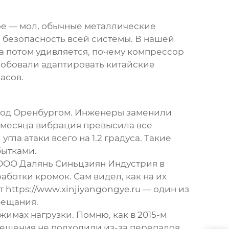
тое — мол, обычные металлические
и безопасность всей системы. В нашей
 а потом удивляется, почему компрессор
пробовали адаптировать китайские
асов.
 под Оренбургом. Инженеры заменили
и месяца вибрация превысила все
ла атаки всего на 1.2 градуса. Такие
бытками.
ООО Далянь Синьцзиян Индустрия
в
ботки кромок. Сам видел, как на их
https://www.xinjiyangongye.ru — один из
бещания.
имах нагрузки. Помню, как в 2015-м
ешения не подходили из-за перепадов