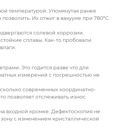
ной температурой
. Упомянутая ранее
позволить. Их отжиг в вакууме при 780°C
одвергаются солевой коррозии.
 стойкие сплавы. Как-то пробовали
влаги.
рами. Это годится разве что для
натных измерений с погрешностью не
есколько современных координатно-
это позволяет отслеживать износ
на входной кромке. Дефектоскопия не
и зону с изменением кристаллической