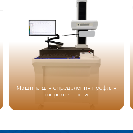
Машина для определения профиля
шероховатости