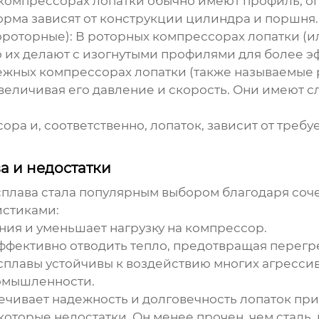
компрессорах лопатки обычно имеют профиль, о
орма зависят от конструкции цилиндра и поршня.
ороторные):
В роторных компрессорах лопатки (и
 их делают с изогнутыми профилями для более э
жных компрессорах лопатки (также называемые
увеличивая его давление и скорость. Они имеют 
ора и, соответственно, лопаток, зависит от треб
 и недостатки
сплава
стала популярным выбором благодаря со
стиками:
ия и уменьшает нагрузку на компрессор.
ффективно отводить тепло, предотвращая перегре
лавы устойчивы к воздействию многих агрессивн
ромышленности.
чивает надежность и долговечность лопаток при 
которые недостатки. Он менее прочен, чем сталь