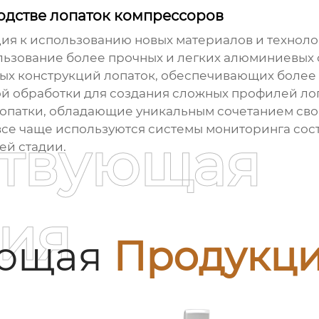
одстве лопаток компрессоров
ия к использованию новых материалов и техноло
ользование более прочных и легких алюминиевых
вых конструкций лопаток, обеспечивающих более
 обработки для создания сложных профилей лоп
опатки, обладающие уникальным сочетанием сво
се чаще используются системы мониторинга сост
ствующая
ей стадии.
ия
ующая
Продукц