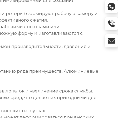
птимизированный для создания
ли роторы) формируют рабочую камеру и
ффективного сжатия.
 рабочими лопатками или
сложную форму и изготавливаются с
уемой производительности, давления и
четанию ряда преимуществ. Алюминиевые
в лопаток и увеличение срока службы.
ых сред, что делает их пригодными для
высоких нагрузках.
, и может деформироваться при высоких