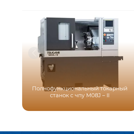
Полнофункциональный токарный
станок с чпу M08J – II