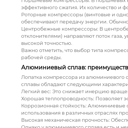
Поршневые компрессоры:
В поршневых 
эффективного сжатия. Их количество и ф
Роторные компрессоры (винтовые и одн
обеспечивают передачу энергии. Обычно
Центробежные компрессоры:
В центробе
отклонителями) направляют поток газа, 
высокой точностью.
Важно отметить, что выбор типа компресс
рабочей среды.
Алюминиевый сплав: преимущества
Лопатка компрессора из алюминиевого 
сплавы обладают следующими характери
Легкий вес:
Это снижает инерцию вращен
Хорошая теплопроводность:
Позволяет э
Коррозионная стойкость:
Алюминиевые сп
использования в различных отраслях п
Высокая механическая прочность:
Обеспе
Однако у алюминиевого сплава есть и не