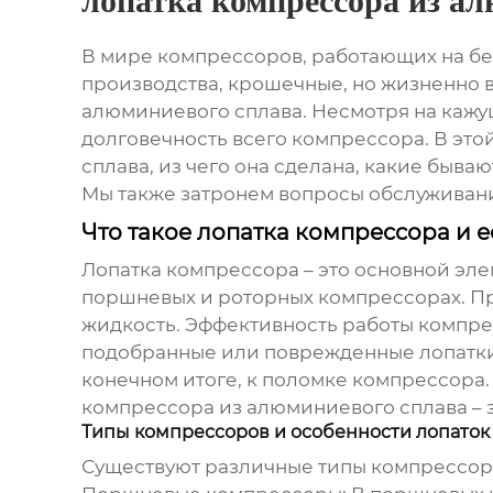
лопатка компрессора из а
В мире компрессоров, работающих на бе
производства, крошечные, но жизненно в
алюминиевого сплава
. Несмотря на каж
долговечность всего компрессора. В это
сплава
, из чего она сделана, какие быва
Мы также затронем вопросы обслуживания
Что такое лопатка компрессора и е
Лопатка компрессора – это основной элем
поршневых и роторных компрессорах. Пр
жидкость. Эффективность работы компре
подобранные или поврежденные лопатки 
конечном итоге, к поломке компрессора
компрессора из алюминиевого сплава
– 
Типы компрессоров и особенности лопаток
Существуют различные типы компрессоров