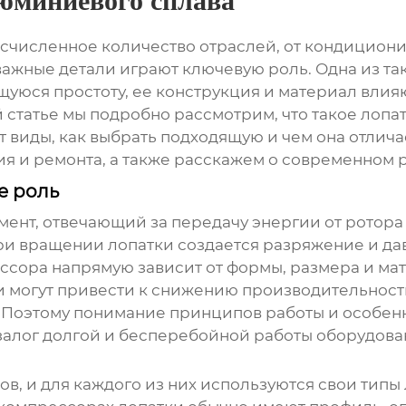
люминиевого сплава
счисленное количество отраслей, от кондицион
ажные детали играют ключевую роль. Одна из та
ущуюся простоту, ее конструкция и материал влия
й статье мы подробно рассмотрим, что такое
лопа
ют виды, как выбрать подходящую и чем она отлича
 и ремонта, а также расскажем о современном р
е роль
ент, отвечающий за передачу энергии от ротора к
и вращении лопатки создается разряжение и давл
ссора напрямую зависит от формы, размера и ма
могут привести к снижению производительности
. Поэтому понимание принципов работы и особе
залог долгой и бесперебойной работы оборудова
, и для каждого из них используются свои типы