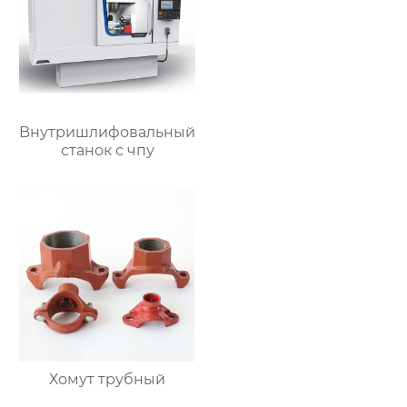
Bнутришлифовальный
станок с чпу
Хомут трубный