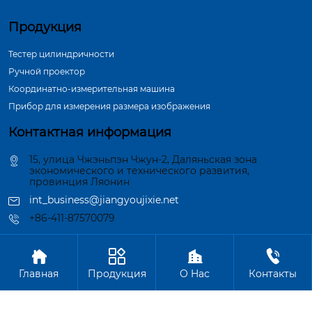
Продукция
Тестер цилиндричности
Ручной проектор
Координатно-измерительная машина
Прибор для измерения размера изображения
Контактная информация
15, улица Чжэньпэн Чжун-2, Даляньская зона
экономического и технического развития,
провинция Ляонин
int_business@jiangyoujixie.net
+86-411-87570079




Авторское право©ООО Далянь Синьцзиян Индустрия
Главная
Продукция
О Hас
Контакты