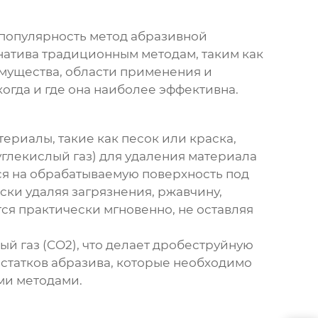
 популярность метод абразивной
натива традиционным методам, таким как
имущества, области применения и
 когда и где она наиболее эффективна.
ериалы, такие как песок или краска,
углекислый газ) для удаления материала
тся на обрабатываемую поверхность под
ски удаляя загрязнения, ржавчину,
ся практически мгновенно, не оставляя
й газ (CO2), что делает
дробеструйную
статков абразива, которые необходимо
ми методами.