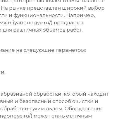
ие, которое включает в себя: баллон с
ем. На рынке представлен широкий выбор
сти и функциональности. Например,
.xinjiyangongye.ru/) предлагает
е для различных объемов работ.
имание на следующие параметры:
и.
 абразивной обработки, который находит
вный и безопасный способ очистки и
обработки сухим льдом
. Оборудование
angongye.ru/) может стать отличным