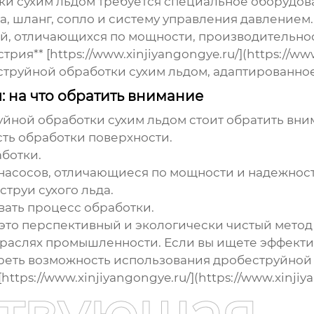
ки сухим льдом
требуется специальное оборудован
ьда, шланг, сопло и систему управления давлени
й, отличающихся по мощности, производительно
я** [https://www.xinjiyangongye.ru/](https://www
струйной обработки сухим льдом
, адаптированно
 на что обратить внимание
уйной обработки сухим льдом
стоит обратить вн
ть обработки поверхности.
ботки.
насосов, отличающиеся по мощности и надежност
труи сухого льда.
ать процесс обработки.
 это перспективный и экологически чистый метод
раслях промышленности. Если вы ищете эффекти
треть возможность использования
дробеструйной 
ttps://www.xinjiyangongye.ru/](https://www.xinjiy
ствующая