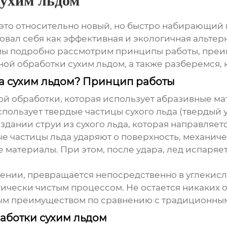
сухим льдом
 это относительно новый, но быстро набирающий
овал себя как эффективная и экологичная альтер
е мы подробно рассмотрим принципы работы, пре
ной обработки сухим льдом
, а также разберемся,
ка сухим льдом? Принцип работы
й обработки, которая использует абразивные мат
пользует твердые частицы сухого льда (твердый 
оздании струи из сухого льда, которая направляе
ые частицы льда ударяют о поверхность, механиче
 материалы. При этом, после удара, лед испаряет
рении, превращается непосредственно в углекислы
ически чистым процессом. Не остается никаких о
ным преимуществом по сравнению с традиционны
аботки сухим льдом