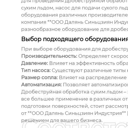
Для проведения
дробеструйной обработ
сухим льдом, насос для подачи сухого л
оборудования различных производителе
компания **ООО Далянь Синьцзиян Индустри
разнообразное оборудование для
дробе
Выбор подходящего оборудования:
При выборе оборудования для
дробестр
Производительность:
Определяет скорос
Давление:
Влияет на эффективность обра
Тип насоса:
Существуют различные типы 
Размер сопла:
Влияет на распределение с
Автоматизация:
Позволяет автоматизиров
Дробеструйная обработка сухим льдом
–
все большее применение в различных от
подготовки поверхностей, стоит рассмо
от **ООО Далянь Синьцзиян Индустрия** [h
Соответ
решением для вашего бизнеса.