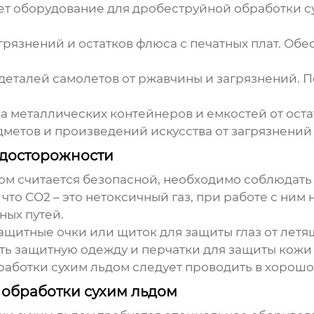
гает оборудование для
дробеструйной обработки с
рязнений и остатков флюса с печатных плат. Об
деталей самолетов от ржавчины и загрязнений. 
а металлических контейнеров и емкостей от оста
метов и произведений искусства от загрязнений 
едосторожности
дом
считается безопасной, необходимо соблюдат
 что CO2 – это нетоксичный газ, при работе с ни
ных путей.
щитные очки или щиток для защиты глаз от летящ
ь защитную одежду и перчатки для защиты кожи о
работки сухим льдом
следует проводить в хорош
обработки сухим льдом