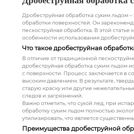
Дробеструйная обработка 
Дробеструйная обработка сухим льдом
–
обработки поверхностей. Он зарекоменд
пескоструйная обработка. В этой стать
особенности использования
дробеструй
Что такое дробеструйная обработ
В отличие от традиционной пескоструйно
дробеструйная обработка сухим льдом
ис
с поверхности. Процесс заключается в с
высоким давлением. В результате, тверд
старую краску или другие нежелательные
следов и загрязнений.
Важно отметить, что сухой лед, при испа
обработку сухим льдом
полностью эколог
утилизировать, что является существен
Преимущества дробеструйной обр