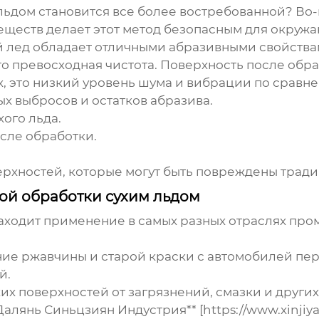
льдом
становится все более востребованной? Во-п
еществ делает этот метод безопасным для окруж
ой лед обладает отличными абразивными свойства
то превосходная чистота. Поверхность после обра
х, это низкий уровень шума и вибрации по срав
ых выбросов и остатков абразива.
ого льда.
осле обработки.
ерхностей, которые могут быть повреждены трад
ой обработки сухим льдом
аходит применение в самых разных отраслях про
ие ржавчины и старой краски с автомобилей пер
й.
х поверхностей от загрязнений, смазки и других
лянь Синьцзиян Индустрия** [https://www.xinjiya