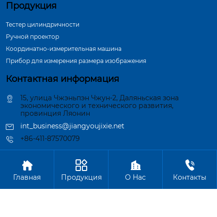
Продукция
Тестер цилиндричности
Ручной проектор
Координатно-измерительная машина
Прибор для измерения размера изображения
Контактная информация
15, улица Чжэньпэн Чжун-2, Даляньская зона
экономического и технического развития,
провинция Ляонин
int_business@jiangyoujixie.net
+86-411-87570079




Авторское право©ООО Далянь Синьцзиян Индустрия
Главная
Продукция
О Hас
Контакты