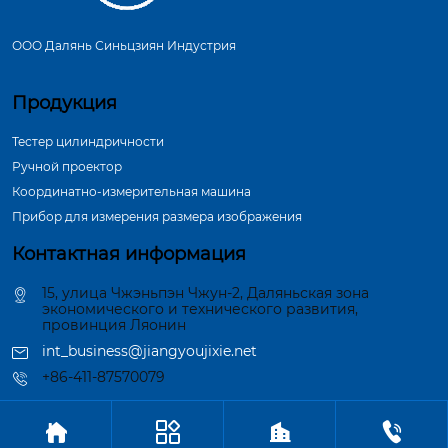
ООО Далянь Синьцзиян Индустрия
Продукция
Тестер цилиндричности
Ручной проектор
Координатно-измерительная машина
Прибор для измерения размера изображения
Контактная информация
15, улица Чжэньпэн Чжун-2, Даляньская зона
экономического и технического развития,
провинция Ляонин
int_business@jiangyoujixie.net
+86-411-87570079




Авторское право©ООО Далянь Синьцзиян Индустрия