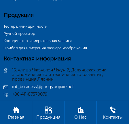
Продукция
Тестер цилиндричности
Ручной проектор
Координатно-измерительная машина
Прибор для измерения размера изображения
Контактная информация
15, улица Чжэньпэн Чжун-2, Даляньская зона
экономического и технического развития,
провинция Ляонин
int_business@jiangyoujixie.net
+86-411-87570079




Авторское право©ООО Далянь Синьцзиян Индустрия
Главная
Продукция
О Hас
Контакты